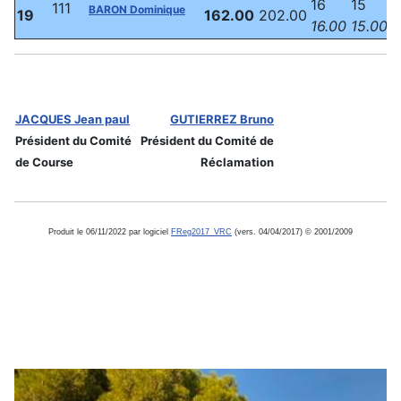
16
15
111
BARON Dominique
19
162.00
202.00
16.00
15.00
JACQUES Jean paul
GUTIERREZ Bruno
Président du Comité
Président du Comité de
de Course
Réclamation
Produit le 06/11/2022 par logiciel
FReg2017_VRC
(vers. 04/04/2017) © 2001/2009