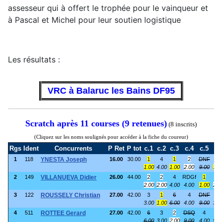
assesseur qui à offert le trophée pour le vainqueur et
à Pascal et Michel pour leur soutien logistique
Les résultats :
VRC à Balaruc les Bains DF95
Scratch après 11 courses (9 retenues)
(8 inscrits)
(Cliquez sur les noms soulignés pour accéder à la fiche du coureur)
Rgs
Ident
Concurrents
P Ret
P tot
c.1
c.2
c.3
c.4
c.5
c.
1
118
YNESTA Joseph
16.00
30.00
1
4
1
2
DNF
1
1.00
4.00
1.00
2.00
9.00
1.0
2
149
VILLANUEVA Didier
26.00
44.00
2
2
4
RDGf
1
2
2.00
2.00
4.00
4.00
1.00
2.0
3
122
ROUSSELY Christian
27.00
42.00
3
1
6
4
DNF
3
3.00
1.00
6.00
4.00
9.00
3.0
4
511
ROTTEE Gerard
27.00
42.00
6
3
2
DSQ
4
5
6.00
3.00
2.00
9.00
4.00
5.0