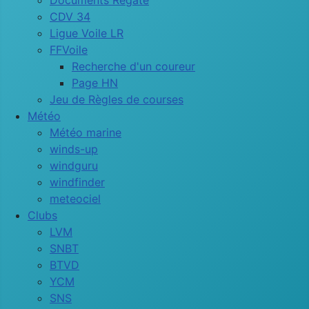
Documents Régate
CDV 34
Ligue Voile LR
FFVoile
Recherche d'un coureur
Page HN
Jeu de Règles de courses
Météo
Météo marine
winds-up
windguru
windfinder
meteociel
Clubs
LVM
SNBT
BTVD
YCM
SNS