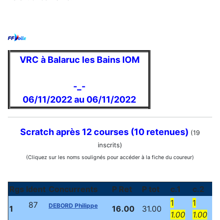
VRC à Balaruc les Bains IOM
-_-
06/11/2022 au 06/11/2022
Scratch après 12 courses (10 retenues)
(19
inscrits)
(Cliquez sur les noms soulignés pour accéder à la fiche du coureur)
Rgs
Ident
Concurrents
P Ret
P tot
c.1
c.2
1
1
87
DEBORD Philippe
1
16.00
31.00
1.00
1.00