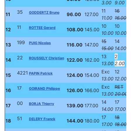
3.00
9.00
1
11
16
35
GODDERTZ Bruno
11
96.00
127.00
11.00
16.00
1
10
10
11
ROTTEE Gerard
12
108.00
145.00
10.00
10.00
15
14
199
PUIG Nicolas
13
116.00
147.00
15.00
14.00
13
2
22
ROUSSELY Christian
14
122.00
162.00
13.00
2.00
Exc
12
1
4221
PAPIN Patrick
15
124.00
154.00
13.00
12.00
1
Exc
RET
17
GOIRAND Philippe
16
126.00
166.00
13.00
20.00
14
17
00
BORJA Thierry
17
139.00
177.00
14.00
17.00
17
18
1
51
DELERY Franck
18
144.00
180.00
17.00
18.00
1