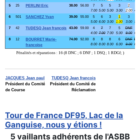
5
25
PERLINI Eric
38.00
56.00
7
5
5
3
2
4
7.00
5.00
5.00
3.00
2.00
4.0
6
501
SANCHEZ Yvan
39.00
55.00
5
6
3
1
3
7
5.00
6.00
3.00
1.00
3.00
7.0
7
42
TUDESQ Jean francois
43.00
59.00
4
7
7
5
DNF
6
4.00
7.00
7.00
5.00
9.00
6.0
8
12
BOURRET Marie-
74.00
92.00
8
8
8
6
DNF
DN
8.00
8.00
8.00
6.00
9.00
9.0
francoise
Pénalités et réparations : 16 (8 DNC ; 6 DNF ; 1 DSQ ; 1 RDGf; )
JACQUES Jean paul
TUDESQ Jean francois
Président du Comité
Président du Comité de
de Course
Réclamation
Tour de France DF95, Lac de la
Ganguise, nous y étions !
5 vaillants adhérents de l'ASBB