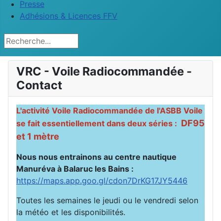
Presse
Adhésions & Licences FFV
Rechercher
VRC - Voile Radiocommandée -
Contact
L'activité Voile Radiocommandée de l'ASBB Voile
DF95
se fait essentiellement dans deux séries :
et 1 mètre
Nous nous entrainons au centre nautique
Manuréva à Balaruc les Bains :
https://maps.app.goo.gl/cdon7DrKG17JY5446
Toutes les semaines le jeudi ou le vendredi selon
la météo et les disponibilités.