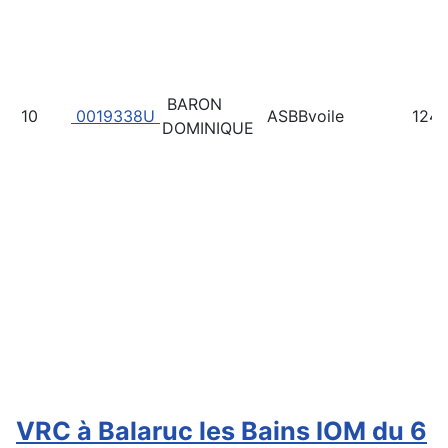
BARON
10
0019338U
ASBBvoile
124
DOMINIQUE
VRC à Balaruc les Bains IOM du 6