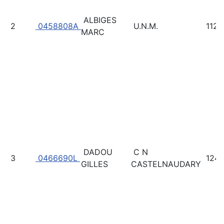
ALBIGES
2
0458808A
U.N.M.
112
MARC
DADOU
C N
3
0466690L
124
GILLES
CASTELNAUDARY