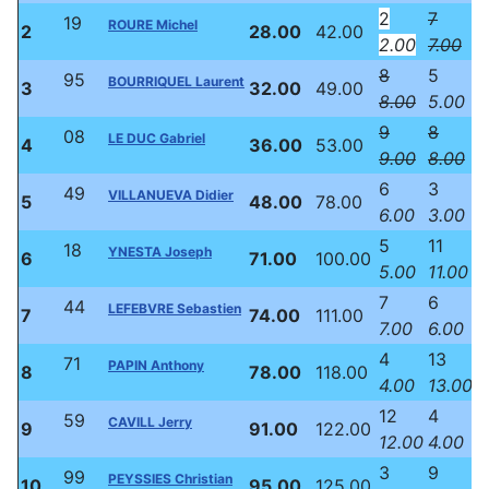
2
7
19
ROURE Michel
2
28.00
42.00
2.00
7.00
8
5
1
95
BOURRIQUEL Laurent
3
32.00
49.00
8.00
5.00
1
9
8
08
LE DUC Gabriel
4
36.00
53.00
9.00
8.00
6
3
49
VILLANUEVA Didier
5
48.00
78.00
6.00
3.00
5
11
18
YNESTA Joseph
6
71.00
100.00
5.00
11.00
7
6
44
LEFEBVRE Sebastien
7
74.00
111.00
7.00
6.00
4
13
71
PAPIN Anthony
8
78.00
118.00
4.00
13.00
12
4
59
CAVILL Jerry
9
91.00
122.00
12.00
4.00
7
3
9
99
PEYSSIES Christian
10
95.00
125.00