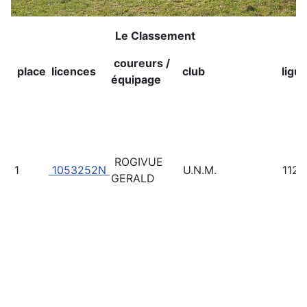
Le Classement
coureurs /
place
licences
club
ligu
équipage
ROGIVUE
1
1053252N
U.N.M.
112
GERALD