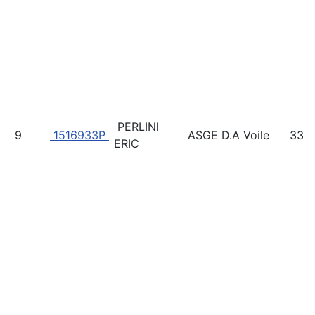
PERLINI
9
1516933P
ASGE D.A Voile
333
ERIC