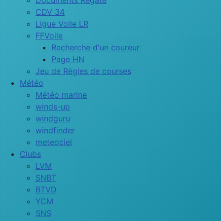
Documents Régate
CDV 34
Ligue Voile LR
FFVoile
Recherche d'un coureur
Page HN
Jeu de Règles de courses
Météo
Météo marine
winds-up
windguru
windfinder
meteociel
Clubs
LVM
SNBT
BTVD
YCM
SNS