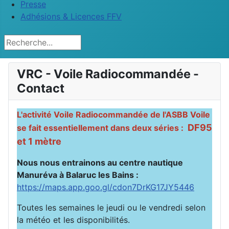
Presse
Adhésions & Licences FFV
Rechercher
VRC - Voile Radiocommandée -
Contact
L'activité Voile Radiocommandée de l'ASBB Voile
DF95
se fait essentiellement dans deux séries :
et 1 mètre
Nous nous entrainons au centre nautique
Manuréva à Balaruc les Bains :
https://maps.app.goo.gl/cdon7DrKG17JY5446
Toutes les semaines le jeudi ou le vendredi selon
la météo et les disponibilités.