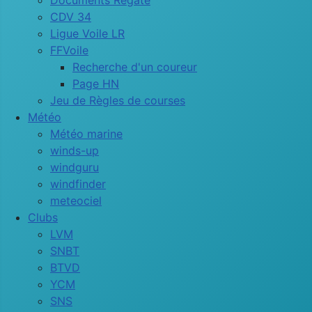
Documents Régate
CDV 34
Ligue Voile LR
FFVoile
Recherche d'un coureur
Page HN
Jeu de Règles de courses
Météo
Météo marine
winds-up
windguru
windfinder
meteociel
Clubs
LVM
SNBT
BTVD
YCM
SNS