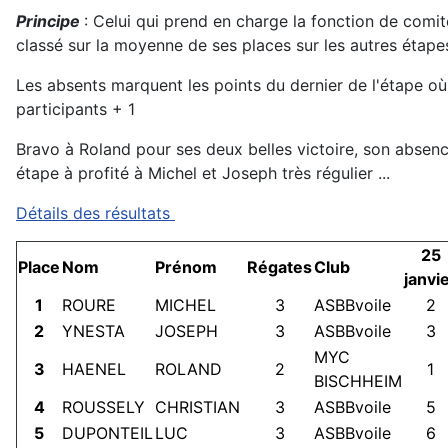
Principe
: Celui qui prend en charge la fonction de comi
classé sur la moyenne de ses places sur les autres étape
Les absents marquent les points du dernier de l'étape où i
participants + 1
Bravo à Roland pour ses deux belles victoire, son absenc
étape à profité à Michel et Joseph très régulier ...
Détails des résultats
25
Place
Nom
Prénom
Régates
Club
janvi
1
ROURE
MICHEL
3
ASBBvoile
2
2
YNESTA
JOSEPH
3
ASBBvoile
3
MYC
3
HAENEL
ROLAND
2
1
BISCHHEIM
4
ROUSSELY
CHRISTIAN
3
ASBBvoile
5
5
DUPONTEIL
LUC
3
ASBBvoile
6