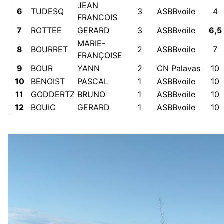
JEAN
6
TUDESQ
3
ASBBvoile
4
FRANCOIS
7
ROTTEE
GERARD
3
ASBBvoile
6,5
MARIE-
8
BOURRET
2
ASBBvoile
7
FRANÇOISE
9
BOUR
YANN
2
CN Palavas
10
10
BENOIST
PASCAL
1
ASBBvoile
10
11
GODDERTZ
BRUNO
1
ASBBvoile
10
12
BOUIC
GERARD
1
ASBBvoile
10