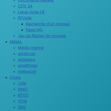
Documents Régate
CDV 34
Ligue Voile LR
FFVoile
Recherche d'un coureur
Page HN
Jeu de Règles de courses
Météo
Météo marine
winds-up
windguru
windfinder
meteociel
Clubs
LVM
SNBT
BTVD
YCM
SNS