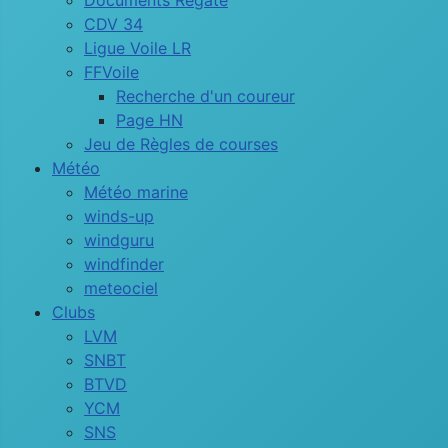
Documents Régate
CDV 34
Ligue Voile LR
FFVoile
Recherche d'un coureur
Page HN
Jeu de Règles de courses
Météo
Météo marine
winds-up
windguru
windfinder
meteociel
Clubs
LVM
SNBT
BTVD
YCM
SNS