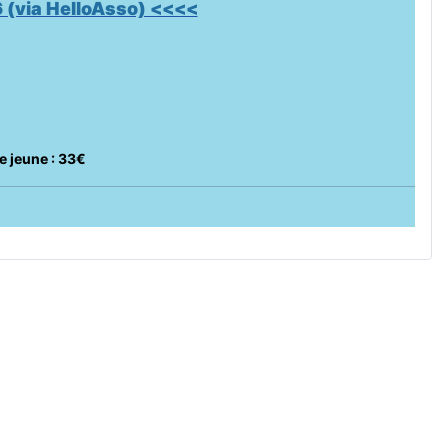
 (via HelloAsso) <<<<
e jeune : 33€