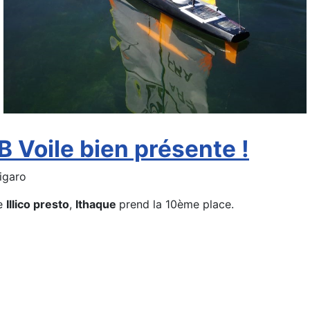
B Voile bien présente !
Figaro
e
Illico presto
,
Ithaque
prend la 10ème place.