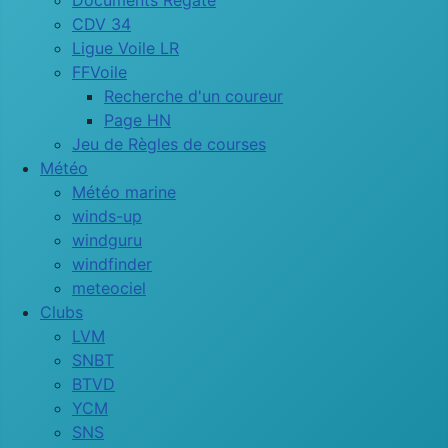
Documents Régate
CDV 34
Ligue Voile LR
FFVoile
Recherche d'un coureur
Page HN
Jeu de Règles de courses
Météo
Météo marine
winds-up
windguru
windfinder
meteociel
Clubs
LVM
SNBT
BTVD
YCM
SNS