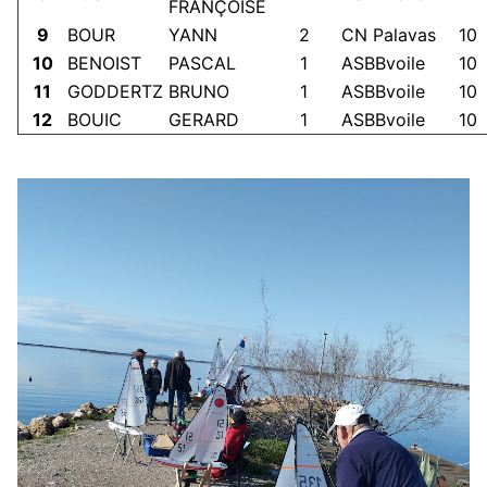
FRANÇOISE
9
BOUR
YANN
2
CN Palavas
10
10
BENOIST
PASCAL
1
ASBBvoile
10
11
GODDERTZ
BRUNO
1
ASBBvoile
10
12
BOUIC
GERARD
1
ASBBvoile
10