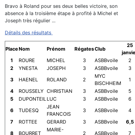
Bravo à Roland pour ses deux belles victoire, son
absence à la troisième étape à profité à Michel et
Joseph très régulier ...
Détails des résultats
25
Place
Nom
Prénom
Régates
Club
janvi
1
ROURE
MICHEL
3
ASBBvoile
2
2
YNESTA
JOSEPH
3
ASBBvoile
3
MYC
3
HAENEL
ROLAND
2
1
BISCHHEIM
4
ROUSSELY
CHRISTIAN
3
ASBBvoile
5
5
DUPONTEIL
LUC
3
ASBBvoile
6
JEAN
6
TUDESQ
3
ASBBvoile
4
FRANCOIS
7
ROTTEE
GERARD
3
ASBBvoile
6,5
MARIE-
8
BOURRET
2
ASBBvoile
7