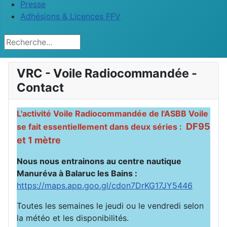
Presse
Adhésions & Licences FFV
Rechercher
VRC - Voile Radiocommandée -
Contact
L'activité Voile Radiocommandée de l'ASBB Voile
DF95
se fait essentiellement dans deux séries :
et 1 mètre
Nous nous entrainons au centre nautique
Manuréva à Balaruc les Bains :
https://maps.app.goo.gl/cdon7DrKG17JY5446
Toutes les semaines le jeudi ou le vendredi selon
la météo et les disponibilités.