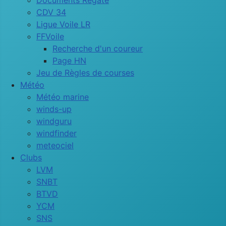
Documents Régate
CDV 34
Ligue Voile LR
FFVoile
Recherche d'un coureur
Page HN
Jeu de Règles de courses
Météo
Météo marine
winds-up
windguru
windfinder
meteociel
Clubs
LVM
SNBT
BTVD
YCM
SNS