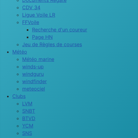
Documents Régate
CDV 34
Ligue Voile LR
FFVoile
Recherche d'un coureur
Page HN
Jeu de Règles de courses
Météo
Météo marine
winds-up
windguru
windfinder
meteociel
Clubs
LVM
SNBT
BTVD
YCM
SNS