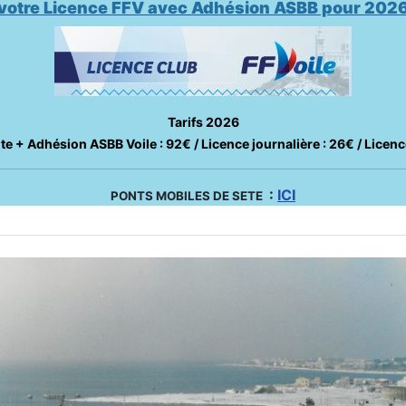
otre Licence FFV avec Adhésion ASBB pour 2026
Tarifs 2026
te + Adhésion ASBB Voile : 92€ / Licence journalière : 26€ / Licenc
:
ICI
PONTS MOBILES DE SETE