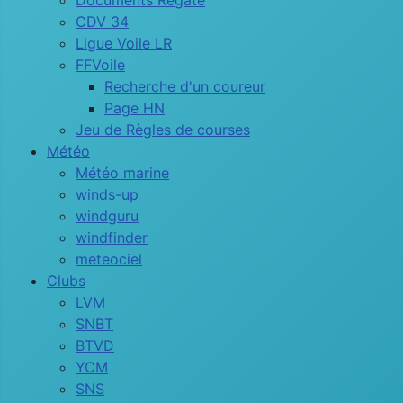
Documents Régate
CDV 34
Ligue Voile LR
FFVoile
Recherche d'un coureur
Page HN
Jeu de Règles de courses
Météo
Météo marine
winds-up
windguru
windfinder
meteociel
Clubs
LVM
SNBT
BTVD
YCM
SNS