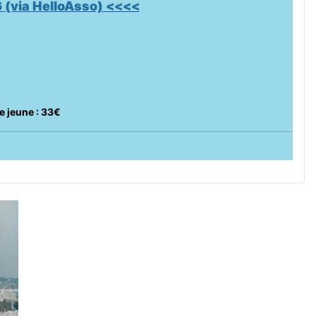
 (via HelloAsso) <<<<
e jeune : 33€