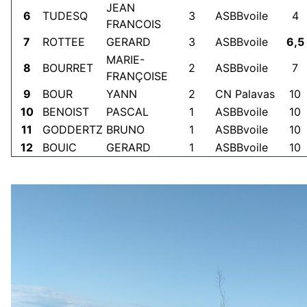
JEAN
6
TUDESQ
3
ASBBvoile
4
FRANCOIS
7
ROTTEE
GERARD
3
ASBBvoile
6,5
MARIE-
8
BOURRET
2
ASBBvoile
7
FRANÇOISE
9
BOUR
YANN
2
CN Palavas
10
10
BENOIST
PASCAL
1
ASBBvoile
10
11
GODDERTZ
BRUNO
1
ASBBvoile
10
12
BOUIC
GERARD
1
ASBBvoile
10