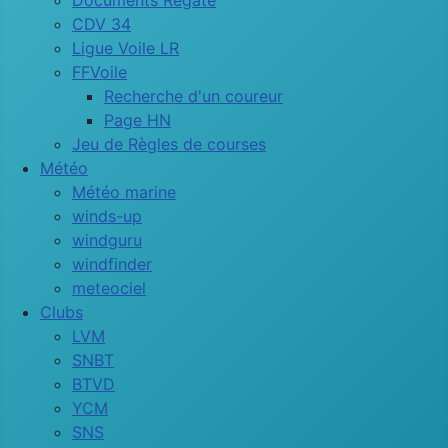
Documents Régate
CDV 34
Ligue Voile LR
FFVoile
Recherche d'un coureur
Page HN
Jeu de Règles de courses
Météo
Météo marine
winds-up
windguru
windfinder
meteociel
Clubs
LVM
SNBT
BTVD
YCM
SNS