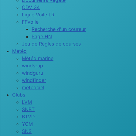
Documents Régate
CDV 34
Ligue Voile LR
FFVoile
Recherche d'un coureur
Page HN
Jeu de Règles de courses
Météo
Météo marine
winds-up
windguru
windfinder
meteociel
Clubs
LVM
SNBT
BTVD
YCM
SNS