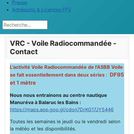
Presse
Adhésions & Licences FFV
Rechercher
VRC - Voile Radiocommandée -
Contact
L'activité Voile Radiocommandée de l'ASBB Voile
DF95
se fait essentiellement dans deux séries :
et 1 mètre
Nous nous entrainons au centre nautique
Manuréva à Balaruc les Bains :
https://maps.app.goo.gl/cdon7DrKG17JY5446
Toutes les semaines le jeudi ou le vendredi selon
la météo et les disponibilités.