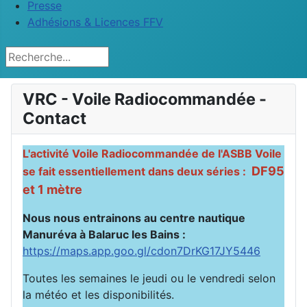
Presse
Adhésions & Licences FFV
Rechercher
VRC - Voile Radiocommandée -
Contact
L'activité Voile Radiocommandée de l'ASBB Voile
DF95
se fait essentiellement dans deux séries :
et 1 mètre
Nous nous entrainons au centre nautique
Manuréva à Balaruc les Bains :
https://maps.app.goo.gl/cdon7DrKG17JY5446
Toutes les semaines le jeudi ou le vendredi selon
la météo et les disponibilités.