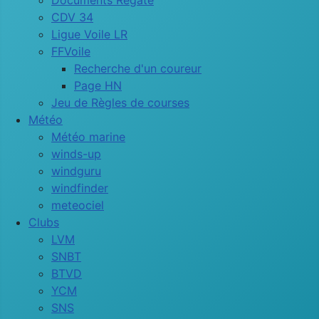
Documents Régate
CDV 34
Ligue Voile LR
FFVoile
Recherche d'un coureur
Page HN
Jeu de Règles de courses
Météo
Météo marine
winds-up
windguru
windfinder
meteociel
Clubs
LVM
SNBT
BTVD
YCM
SNS