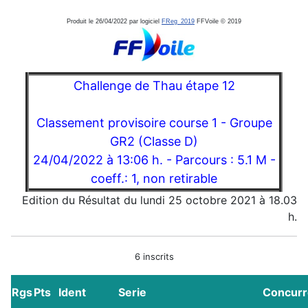
Produit le 26/04/2022 par logiciel
FReg_2019
FFVoile © 2019
Challenge de Thau étape 12
Classement provisoire course 1 - Groupe
GR2 (Classe D)
24/04/2022 à 13:06 h. - Parcours : 5.1 M -
coeff.: 1, non retirable
Edition du Résultat du lundi 25 octobre 2021 à 18.03
h.
6 inscrits
Rgs
Pts
Ident
Serie
Concurr