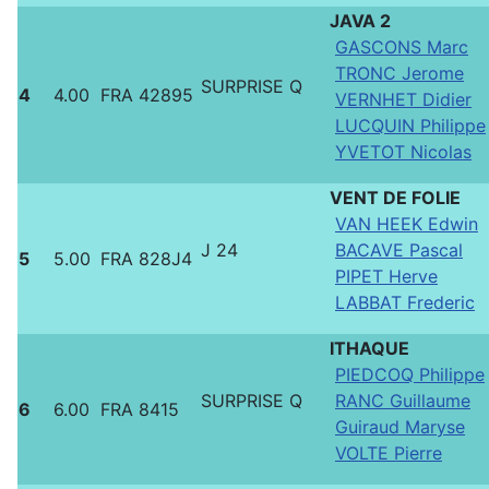
JAVA 2
GASCONS Marc
TRONC Jerome
SURPRISE Q
4
4.00
FRA 42895
VERNHET Didier
LUCQUIN Philippe
YVETOT Nicolas
VENT DE FOLIE
VAN HEEK Edwin
J 24
BACAVE Pascal
5
5.00
FRA 828J4
PIPET Herve
LABBAT Frederic
ITHAQUE
PIEDCOQ Philippe
SURPRISE Q
RANC Guillaume
6
6.00
FRA 8415
Guiraud Maryse
VOLTE Pierre