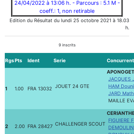
24/04/2022 à 13:06 h. - Parcours : 5.1 M -
coeff.: 1, non retirable
Edition du Résultat du lundi 25 octobre 2021 à 18.03
h.
9 inscrits
Rgs
Pts
Ident
Serie
Concurrent
APONOGE
JACQUES J
JOUET 24 GTE
HAM Douni
1
1.00
FRA 13032
JARD Math
MAILLE E
CERIANTH
FIGUIERE F
CHALLENGER SCOUT
2
2.00
FRA 28427
DEMOULIN 