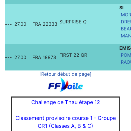
SI
MORA
SURPRISE Q
DRE
---
27.00
FRA 22333
BEA
MAN
EMI
FIRST 22 QR
POM
---
27.00
FRA 18873
RAO
[Retour début de page]
Challenge de Thau étape 12
Classement provisoire course 1 - Groupe
GR1 (Classes A, B & C)