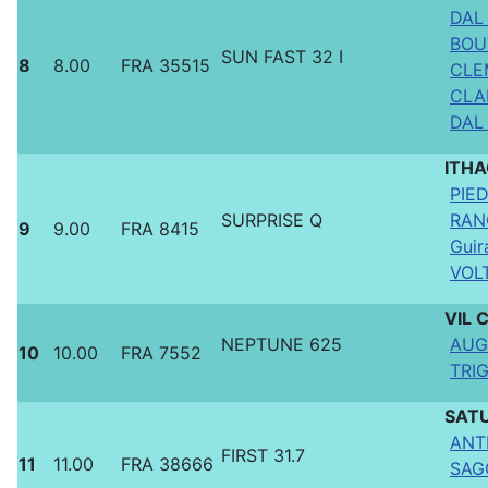
DAL
BOU
SUN FAST 32 I
8
8.00
FRA 35515
CLE
CLA
DAL 
ITH
PIED
SURPRISE Q
RAN
9
9.00
FRA 8415
Guir
VOLT
VIL
NEPTUNE 625
AUG
10
10.00
FRA 7552
TRI
SAT
ANT
FIRST 31.7
11
11.00
FRA 38666
SAGO