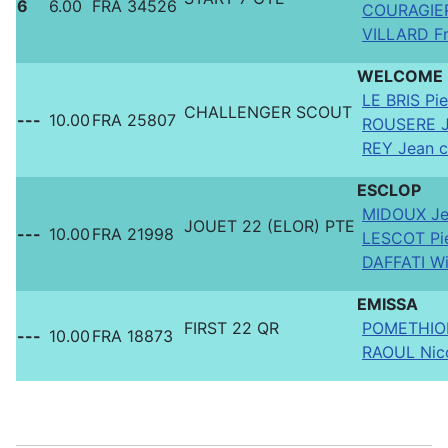
6
6.00
FRA 34526
COURAGIER
VILLARD Fr
WELCOME
LE BRIS Pie
CHALLENGER SCOUT
---
10.00
FRA 25807
ROUSERE J
REY Jean c
ESCLOP
MIDOUX Je
JOUET 22 (ELOR) PTE
---
10.00
FRA 21998
LESCOT Pi
DAFFATI Wi
EMISSA
FIRST 22 QR
POMETHIOD
---
10.00
FRA 18873
RAOUL Nic