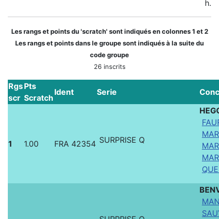
h.
Les rangs et points du 'scratch' sont indiqués en colonnes 1 et 2
Les rangs et points dans le groupe sont indiqués à la suite du
code groupe
26 inscrits
Rgs
Pts
Ident
Serie
Conc
scr
Scratch
HEG
FAU
MAR
SURPRISE Q
1
1.00
FRA 42354
MAR
MART
QUE
BEN
MAN
SAU
SURPRISE Q