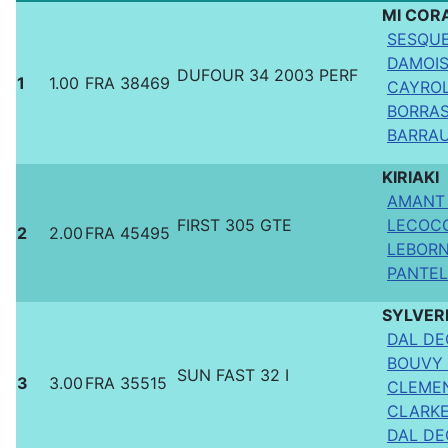
MI COR
SESQUE
DAMOIS
DUFOUR 34 2003 PERF
1
1.00
FRA 38469
CAYROL
BORRAS
BARRAU
KIRIAKI
AMANT 
FIRST 305 GTE
LECOCQ
2
2.00
FRA 45495
LEBORN
PANTEL 
SYLVER
DAL DE
BOUVY 
SUN FAST 32 I
3
3.00
FRA 35515
CLEMEN
CLARKE
DAL DEG