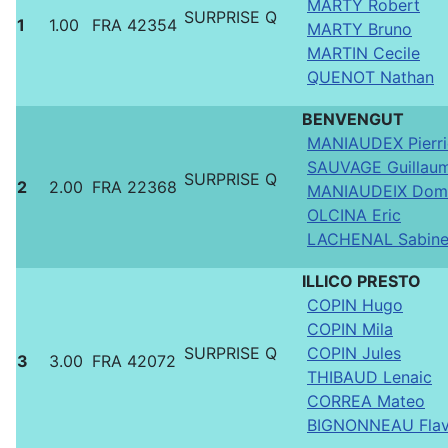
MARTY Robert
SURPRISE Q
1
1.00
FRA 42354
MARTY Bruno
MARTIN Cecile
QUENOT Nathan
BENVENGUT
MANIAUDEX Pierri
SAUVAGE Guillau
SURPRISE Q
2
2.00
FRA 22368
MANIAUDEIX Domi
OLCINA Eric
LACHENAL Sabin
ILLICO PRESTO
COPIN Hugo
COPIN Mila
SURPRISE Q
COPIN Jules
3
3.00
FRA 42072
THIBAUD Lenaic
CORREA Mateo
BIGNONNEAU Flav