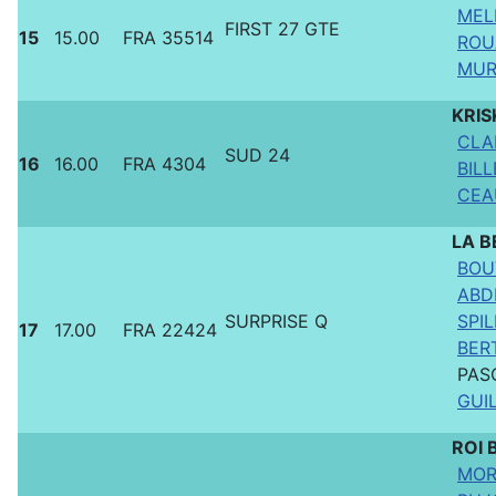
MELI
FIRST 27 GTE
15
15.00
FRA 35514
ROUA
MURZ
KRI
CLAI
SUD 24
16
16.00
FRA 4304
BILL
CEA
LA B
BOU
ABD
SURPRISE Q
SPIL
17
17.00
FRA 22424
BER
PAS
GUIL
ROI
MOR