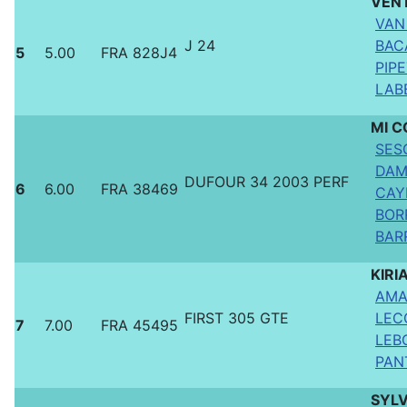
VENT
VAN
J 24
BAC
5
5.00
FRA 828J4
PIPE
LABB
MI 
SES
DAM
DUFOUR 34 2003 PERF
6
6.00
FRA 38469
CAY
BOR
BAR
KIRI
AMA
FIRST 305 GTE
LEC
7
7.00
FRA 45495
LEBO
PANT
SYL