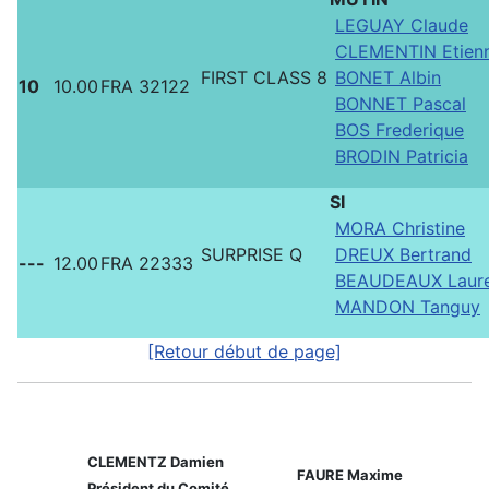
LEGUAY Claude
CLEMENTIN Etien
FIRST CLASS 8
BONET Albin
10
10.00
FRA 32122
BONNET Pascal
BOS Frederique
BRODIN Patricia
SI
MORA Christine
SURPRISE Q
DREUX Bertrand
---
12.00
FRA 22333
BEAUDEAUX Laur
MANDON Tanguy
[Retour début de page]
CLEMENTZ Damien
FAURE Maxime
Président du Comité