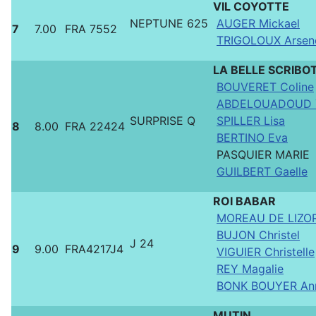
VIL COYOTTE
NEPTUNE 625
AUGER Mickael
7
7.00
FRA 7552
TRIGOLOUX Arsen
LA BELLE SCRIBO
BOUVERET Coline
ABDELOUADOUD 
SURPRISE Q
SPILLER Lisa
8
8.00
FRA 22424
BERTINO Eva
PASQUIER MARIE
GUILBERT Gaelle
ROI BABAR
MOREAU DE LIZOR
BUJON Christel
J 24
9
9.00
FRA4217J4
VIGUIER Christelle
REY Magalie
BONK BOUYER An
MUTIN