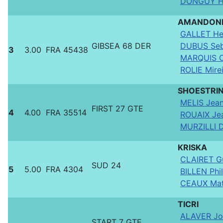
DONGUY H
AMANDON
GALLET He
GIBSEA 68 DER
DUBUS Seb
3
3.00
FRA 45438
MARQUIS C
ROLIE Mirei
SHOESTRI
MELIS Jean
FIRST 27 GTE
4
4.00
FRA 35514
ROUAIX Jea
MURZILLI D
KRISKA
CLAIRET Gu
SUD 24
5
5.00
FRA 4304
BILLEN Phi
CEAUX Mat
TICRI
ALAVER Jo
START 7 GTE