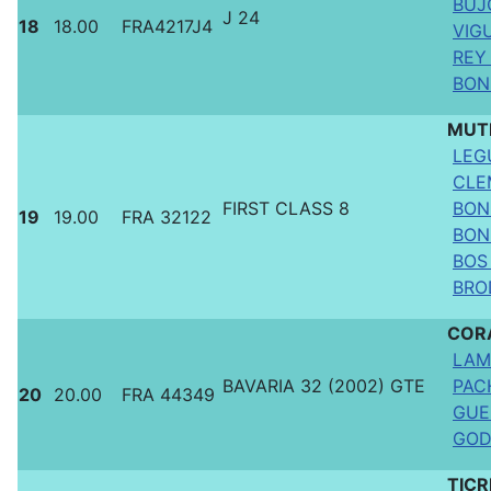
BUJO
J 24
18
18.00
FRA4217J4
VIGU
REY 
BON
MUT
LEG
CLE
FIRST CLASS 8
BON
19
19.00
FRA 32122
BON
BOS 
BROD
COR
LAM
BAVARIA 32 (2002) GTE
PAC
20
20.00
FRA 44349
GUER
GOD
TICR