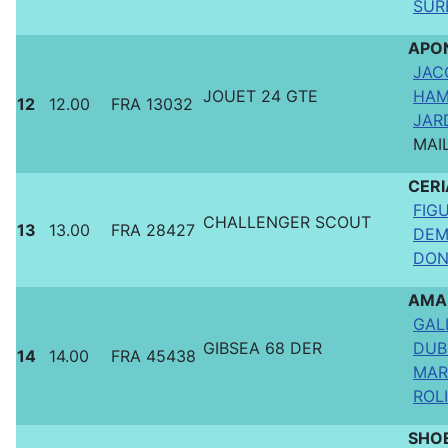
SURE
APO
JAC
JOUET 24 GTE
HAM
12
12.00
FRA 13032
JAR
MAI
CER
FIGU
CHALLENGER SCOUT
13
13.00
FRA 28427
DEM
DON
AMA
GAL
GIBSEA 68 DER
DUB
14
14.00
FRA 45438
MAR
ROLI
SHO