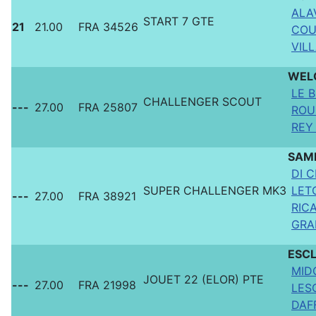
ALA
START 7 GTE
21
21.00
FRA 34526
COU
VILL
WEL
LE B
CHALLENGER SCOUT
---
27.00
FRA 25807
ROU
REY 
SAM
DI 
SUPER CHALLENGER MK3
LETO
---
27.00
FRA 38921
RIC
GRA
ESC
MID
JOUET 22 (ELOR) PTE
---
27.00
FRA 21998
LESC
DAFF