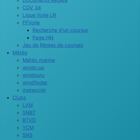
Documents Régate
CDV 34
Ligue Voile LR
FFVoile
Recherche d'un coureur
Page HN
Jeu de Règles de courses
Météo
Météo marine
winds-up
windguru
windfinder
meteociel
Clubs
LVM
SNBT
BTVD
YCM
SNS