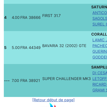
SATURN
ANTICO
FIRST 31.7
4
4.00
FRA 38666
SAGOLS 
SUREL C
CORALL
LAMIC 
BAVARIA 32 (2002) GTE
PACHEC
5
5.00
FRA 44349
GUERIN 
GODDER
SAMPIL
DI CES
SUPER CHALLENGER MK3
LETOFFE
---
7.00
FRA 38921
RICARD
GRAMI 
[Retour début de page]