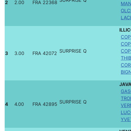
2
2.00
FRA 22368
MAN
OLCI
LAC
ILLI
COP
COPI
SURPRISE Q
COPI
3
3.00
FRA 42072
THI
COR
BIG
JAVA
GAS
TRO
SURPRISE Q
4
4.00
FRA 42895
VER
LUCQ
YVE