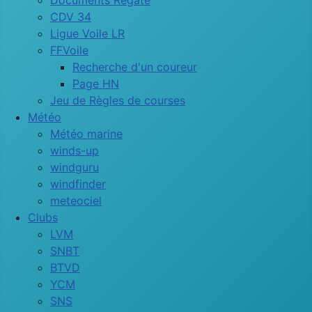
Documents Régate
CDV 34
Ligue Voile LR
FFVoile
Recherche d'un coureur
Page HN
Jeu de Règles de courses
Météo
Météo marine
winds-up
windguru
windfinder
meteociel
Clubs
LVM
SNBT
BTVD
YCM
SNS