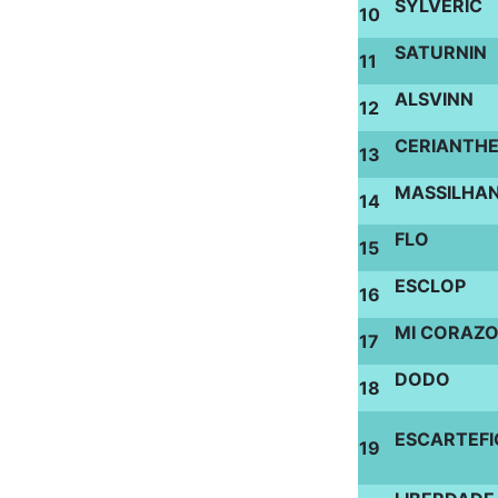
SYLVERIC
10
SATURNIN
11
ALSVINN
12
CERIANTH
13
MASSILHA
14
FLO
15
ESCLOP
16
MI CORAZ
17
DODO
18
ESCARTEFI
19