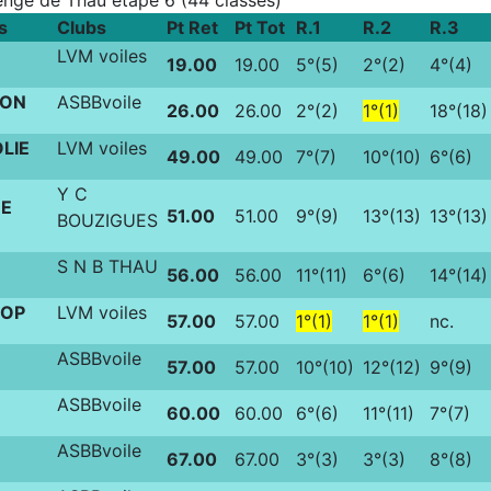
nge de Thau étape 6 (44 classés)
s
Clubs
Pt Ret
Pt Tot
R.1
R.2
R.3
LVM voiles
19.00
19.00
5°(5)
2°(2)
4°(4)
TON
ASBBvoile
26.00
26.00
2°(2)
1°(1)
18°(18)
LIE
LVM voiles
49.00
49.00
7°(7)
10°(10)
6°(6)
Y C
E
51.00
51.00
9°(9)
13°(13)
13°(13)
BOUZIGUES
S N B THAU
56.00
56.00
11°(11)
6°(6)
14°(14)
COP
LVM voiles
57.00
57.00
1°(1)
1°(1)
nc.
ASBBvoile
57.00
57.00
10°(10)
12°(12)
9°(9)
ASBBvoile
60.00
60.00
6°(6)
11°(11)
7°(7)
ASBBvoile
67.00
67.00
3°(3)
3°(3)
8°(8)