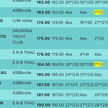
ASBBvoile
162.00
162.00
30°(30)
30°(30)
39°(39
ASBBvoile
163.00
163.00
Abs
Abs
1°(1)
NG
LVM voiles
174.00
174.00
Abs
18°(18)
27°(27
GRUISSAN
STO
YACHT
175.00
175.00
Abs
Abs
2°(2)
CLUB
S N B THAU
178.00
178.00
Abs
4°(4)
Abs
S N B THAU
184.00
184.00
26°(26)
26°(26)
1°(1)
EAU
ASBBvoile
185.00
185.00
24°(24)
25°(25)
Abs
A
ASBBvoile
187.00
187.00
21°(21)
23°(23)
32°(32
ASBBvoile
187.00
187.00
25°(25)
Abs
26°(26
EN
S N B THAU
190.00
190.00
22°(22)
27°(27)
28°(28