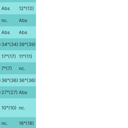
Abs
12°(12)
nc.
Abs
Abs
Abs
)
34°(34)
39°(39)
17°(17)
11°(11)
7°(7)
nc.
)
36°(36)
36°(36)
)
27°(27)
Abs
10°(10)
nc.
nc.
18°(18)