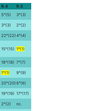
R.4
R.5
5°(5)
3°(3)
3°(3)
2°(2)
22°(22)
4°(4)
15°(15)
1°(1)
18°(18)
7°(7)
1°(1)
9°(9)
20°(20)
6°(6)
19°(19)
17°(17)
2°(2)
nc.