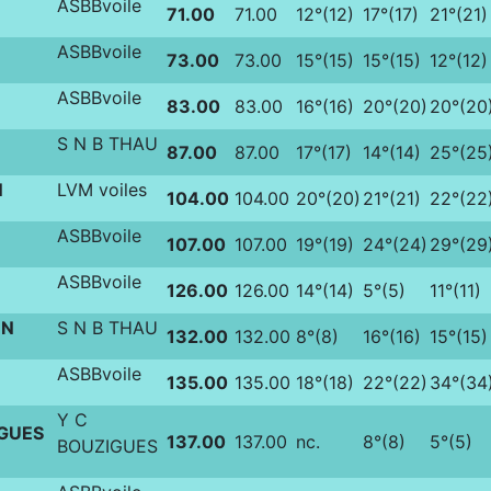
ASBBvoile
71.00
71.00
12°(12)
17°(17)
21°(21)
ASBBvoile
73.00
73.00
15°(15)
15°(15)
12°(12)
ASBBvoile
83.00
83.00
16°(16)
20°(20)
20°(20
E
S N B THAU
87.00
87.00
17°(17)
14°(14)
25°(25
N
LVM voiles
104.00
104.00
20°(20)
21°(21)
22°(22
ASBBvoile
107.00
107.00
19°(19)
24°(24)
29°(29
ASBBvoile
126.00
126.00
14°(14)
5°(5)
11°(11)
ON
S N B THAU
132.00
132.00
8°(8)
16°(16)
15°(15)
ASBBvoile
135.00
135.00
18°(18)
22°(22)
34°(34
Y C
GUES
137.00
137.00
nc.
8°(8)
5°(5)
BOUZIGUES