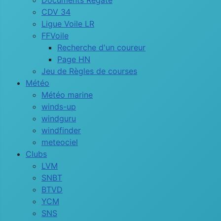
Documents Régate
CDV 34
Ligue Voile LR
FFVoile
Recherche d'un coureur
Page HN
Jeu de Règles de courses
Météo
Météo marine
winds-up
windguru
windfinder
meteociel
Clubs
LVM
SNBT
BTVD
YCM
SNS