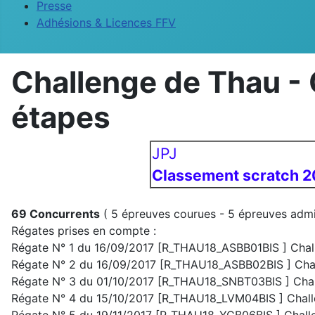
Presse
Adhésions & Licences FFV
Challenge de Thau - 
étapes
JPJ
Classement scratch 
69 Concurrents
( 5 épreuves courues - 5 épreuves admi
Régates prises en compte :
Régate N° 1 du 16/09/2017 [R_THAU18_ASBB01BIS ] Chall
Régate N° 2 du 16/09/2017 [R_THAU18_ASBB02BIS ] Chal
Régate N° 3 du 01/10/2017 [R_THAU18_SNBT03BIS ] Chall
Régate N° 4 du 15/10/2017 [R_THAU18_LVM04BIS ] Chal