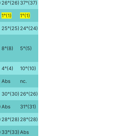
)
26°(26)
37°(37)
1°(1)
1°(1)
)
25°(25)
24°(24)
8°(8)
5°(5)
4°(4)
10°(10)
Abs
nc.
30°(30)
26°(26)
)
Abs
31°(31)
)
28°(28)
28°(28)
)
33°(33)
Abs