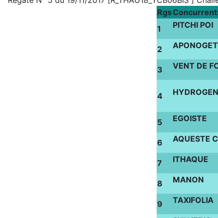
Régate N° 5 du 19/11/2017 [R_THAU18_YCB06BIS ] Challe
Rgs
Concurrent
PITCHI POI
1
APONOGE
2
VENT DE FO
3
HYDROGEN
4
EGOISTE
5
AQUESTE 
6
ITHAQUE
7
MANON
8
TAXIFOLIA
9