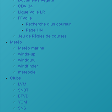
Documents Régate
CDV 34
Ligue Voile LR
FFVoile
Recherche d'un coureur
Page HN
Jeu de Règles de courses
Météo
Météo marine
winds-up
windguru
windfinder
meteociel
Clubs
LVM
SNBT
BTVD
YCM
SNS