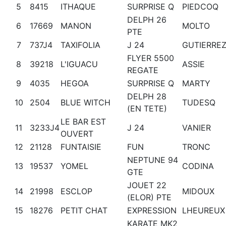
5
8415
ITHAQUE
SURPRISE Q
PIEDCOQ
DELPH 26
6
17669
MANON
MOLTO
PTE
7
737J4
TAXIFOLIA
J 24
GUTIERRE
FLYER 5500
8
39218
L'IGUACU
ASSIE
REGATE
9
4035
HEGOA
SURPRISE Q
MARTY
DELPH 28
10
2504
BLUE WITCH
TUDESQ
(EN TETE)
LE BAR EST
11
3233J4
J 24
VANIER
OUVERT
12
21128
FUNTAISIE
FUN
TRONC
NEPTUNE 94
13
19537
YOMEL
CODINA
GTE
JOUET 22
14
21998
ESCLOP
MIDOUX
(ELOR) PTE
15
18276
PETIT CHAT
EXPRESSION
LHEUREUX
KARATE MK2