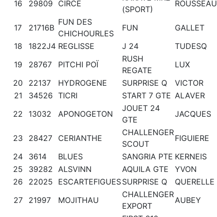
16
29809
CIRCE
ROUSSEAU
(SPORT)
FUN DES
17
21716B
FUN
GALLET
CHICHOURLES
18
1822J4
REGLISSE
J 24
TUDESQ
RUSH
19
28767
PITCHI POÏ
LUX
REGATE
20
22137
HYDROGENE
SURPRISE Q
VICTOR
21
34526
TICRI
START 7 GTE
ALAVER
JOUET 24
22
13032
APONOGETON
JACQUES
GTE
CHALLENGER
23
28427
CERIANTHE
FIGUIERE
SCOUT
24
3614
BLUES
SANGRIA PTE
KERNEIS
25
39282
ALSVINN
AQUILA GTE
YVON
26
22025
ESCARTEFIGUES
SURPRISE Q
QUERELLE
CHALLENGER
27
21997
MOJITHAU
AUBEY
EXPORT