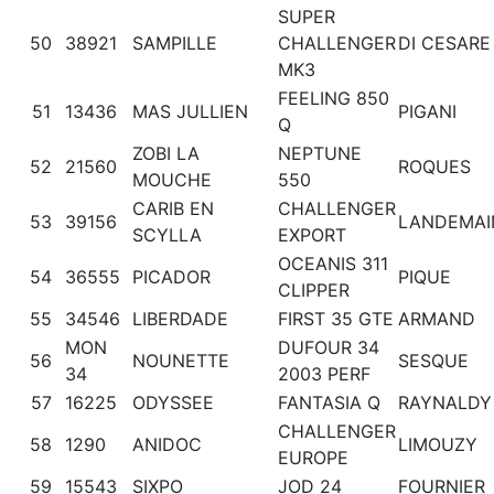
SUPER
50
38921
SAMPILLE
CHALLENGER
DI CESARE
MK3
FEELING 850
51
13436
MAS JULLIEN
PIGANI
Q
ZOBI LA
NEPTUNE
52
21560
ROQUES
MOUCHE
550
CARIB EN
CHALLENGER
53
39156
LANDEMAI
SCYLLA
EXPORT
OCEANIS 311
54
36555
PICADOR
PIQUE
CLIPPER
55
34546
LIBERDADE
FIRST 35 GTE
ARMAND
MON
DUFOUR 34
56
NOUNETTE
SESQUE
34
2003 PERF
57
16225
ODYSSEE
FANTASIA Q
RAYNALDY
CHALLENGER
58
1290
ANIDOC
LIMOUZY
EUROPE
59
15543
SIXPO
JOD 24
FOURNIER