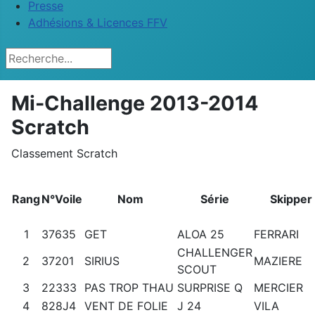
Presse
Adhésions & Licences FFV
Rechercher
Mi-Challenge 2013-2014
Scratch
Classement Scratch
Rang
N°Voile
Nom
Série
Skipper
1
37635
GET
ALOA 25
FERRARI
CHALLENGER
2
37201
SIRIUS
MAZIERE
SCOUT
3
22333
PAS TROP THAU
SURPRISE Q
MERCIER
4
828J4
VENT DE FOLIE
J 24
VILA