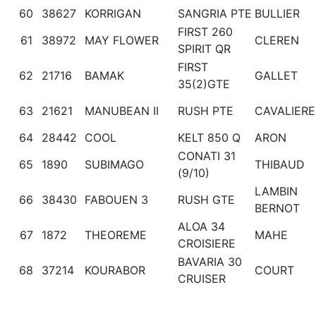
60
38627
KORRIGAN
SANGRIA PTE
BULLIER
FIRST 260
61
38972
MAY FLOWER
CLEREN
SPIRIT QR
FIRST
62
21716
BAMAK
GALLET
35(2)GTE
63
21621
MANUBEAN II
RUSH PTE
CAVALIERE
64
28442
COOL
KELT 850 Q
ARON
CONATI 31
65
1890
SUBIMAGO
THIBAUD
(9/10)
LAMBIN
66
38430
FABOUEN 3
RUSH GTE
BERNOT
ALOA 34
67
1872
THEOREME
MAHE
CROISIERE
BAVARIA 30
68
37214
KOURABOR
COURT
CRUISER