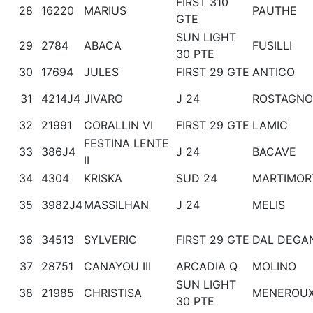
FIRST 310
28
16220
MARIUS
PAUTHE
GTE
SUN LIGHT
29
2784
ABACA
FUSILLI
30 PTE
30
17694
JULES
FIRST 29 GTE
ANTICO
31
4214J4
JIVARO
J 24
ROSTAGNO
32
21991
CORALLIN VI
FIRST 29 GTE
LAMIC
FESTINA LENTE
33
386J4
J 24
BACAVE
II
34
4304
KRISKA
SUD 24
MARTIMOR
35
3982J4
MASSILHAN
J 24
MELIS
36
34513
SYLVERIC
FIRST 29 GTE
DAL DEGA
37
28751
CANAYOU III
ARCADIA Q
MOLINO
SUN LIGHT
38
21985
CHRISTISA
MENEROU
30 PTE