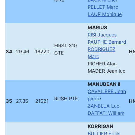
PELLET Marc
LAUR Monique
MARIUS
RISI Jacques
PAUTHE Bernard
FIRST 310
RODRIGUEZ
34
29.46
16220
H
GTE
Marc
PICHER Alan
MADER Jean luc
MANUBEAN II
CAVALIERE Jean
RUSH PTE
pierre
35
27.35
21621
H
ZANELLA Luc
DAFFATI William
KORRIGAN
BULLIER Erick