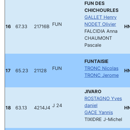
FUN DES
CHICHOURLES
GALLET Henry
FUN
NODET Olivier
16
67.33
21716B
H
FALCIDIA Anna
CHAUMONT
Pascale
FUNTAISIE
FUN
TRONC Nicolas
17
65.23
21128
H
TRONC Jerome
JIVARO
ROSTAGNO Yves
J 24
daniel
18
63.13
4214J4
H
GACE Yannis
TIXIDRE J-Michel