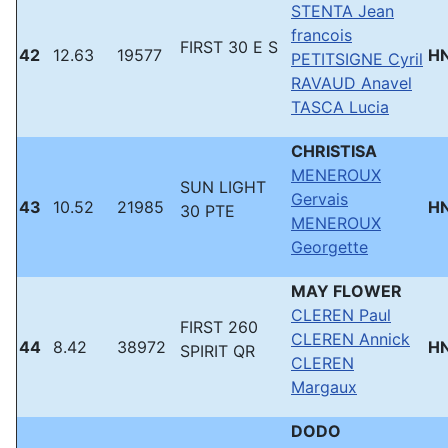
STENTA Jean
francois
FIRST 30 E S
42
12.63
19577
H
PETITSIGNE Cyril
RAVAUD Anavel
TASCA Lucia
CHRISTISA
MENEROUX
SUN LIGHT
Gervais
43
10.52
21985
H
30 PTE
MENEROUX
Georgette
MAY FLOWER
CLEREN Paul
FIRST 260
CLEREN Annick
44
8.42
38972
H
SPIRIT QR
CLEREN
Margaux
DODO