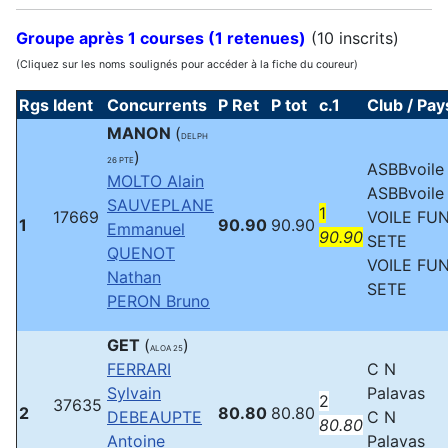
Groupe après 1 courses (1 retenues)
(10 inscrits)
(Cliquez sur les noms soulignés pour accéder à la fiche du coureur)
Rgs
Ident
Concurrents
P Ret
P tot
c.1
Club / Pay
MANON
(
DELPH
)
26 PTE
ASBBvoile
MOLTO Alain
ASBBvoile
SAUVEPLANE
1
17669
VOILE FU
1
90.90
90.90
Emmanuel
90.90
SETE
QUENOT
VOILE FU
Nathan
SETE
PERON Bruno
GET
(
)
ALOA 25
FERRARI
C N
Sylvain
Palavas
2
37635
2
80.80
80.80
DEBEAUPTE
C N
80.80
Antoine
Palavas