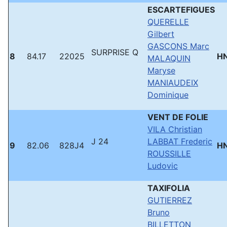
ESCARTEFIGUES
QUERELLE
Gilbert
GASCONS Marc
SURPRISE Q
8
84.17
22025
H
MALAQUIN
Maryse
MANIAUDEIX
Dominique
VENT DE FOLIE
VILA Christian
J 24
LABBAT Frederic
9
82.06
828J4
H
ROUSSILLE
Ludovic
TAXIFOLIA
GUTIERREZ
Bruno
BILLETTON