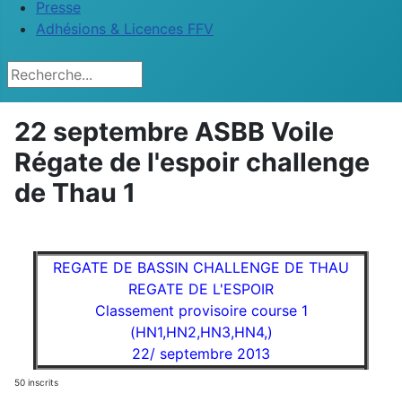
Presse
Adhésions & Licences FFV
Rechercher
22 septembre ASBB Voile
Régate de l'espoir challenge
de Thau 1
REGATE DE BASSIN CHALLENGE DE THAU
REGATE DE L'ESPOIR
Classement provisoire course 1
(HN1,HN2,HN3,HN4,)
22/ septembre 2013
50 inscrits