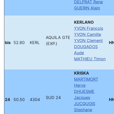
DELPRAT Rene
GUERIN Alain
KERLANO
YVON Francois
YVON Camille
AQUILA GTE
YVON Clement
bis
52.60
KERL
H
(EXP.)
DOUGADOS
Aude
MATHIEU Timon
KRISKA
MARTIMORT
Herve
DHUESME
SUD 24
Jacques
24
50.50
4304
H
JUCQUOIS
Stephane