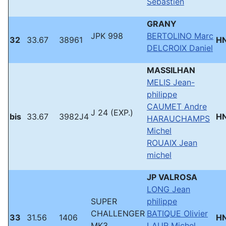
Sebastien
GRANY
JPK 998
BERTOLINO Marc
32
33.67
38961
H
DELCROIX Daniel
MASSILHAN
MELIS Jean-
philippe
CAUMET Andre
J 24 (EXP.)
bis
33.67
3982J4
H
HARAUCHAMPS
Michel
ROUAIX Jean
michel
JP VALROSA
LONG Jean
SUPER
philippe
CHALLENGER
BATIQUE Olivier
33
31.56
1406
H
MK3
LAUR Michel