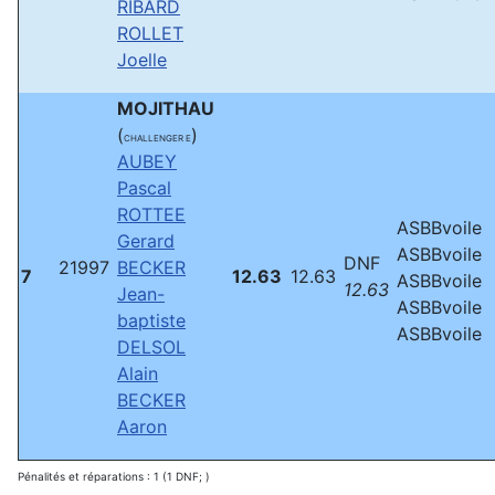
RIBARD
ROLLET
Joelle
MOJITHAU
(
)
CHALLENGER E
AUBEY
Pascal
ROTTEE
ASBBvoile
Gerard
ASBBvoile
DNF
21997
BECKER
7
12.63
12.63
ASBBvoile
12.63
Jean-
ASBBvoile
baptiste
ASBBvoile
DELSOL
Alain
BECKER
Aaron
Pénalités et réparations : 1 (1 DNF; )