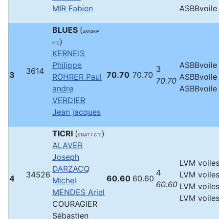
MIR Fabien
ASBBvoile
BLUES
(
SANGRIA
)
PTE
KERNEIS
Philippe
ASBBvoile
3
3614
3
70.70
70.70
ROHRER Paul
ASBBvoile
70.70
andre
ASBBvoile
VERDIER
Jean jacques
TICRI
(
)
START 7 GTE
ALAVER
Joseph
LVM voile
DARZACQ
4
34526
LVM voile
4
60.60
60.60
Michel
60.60
LVM voile
MENDES Ariel
LVM voile
COURAGIER
Sébastien