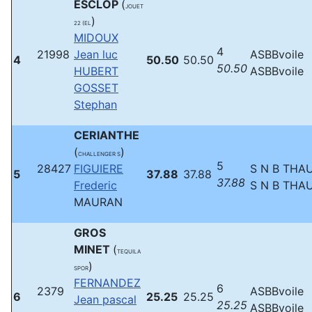
ESCLOP
(
JOUET
)
22 (EL
MIDOUX
4
21998
Jean luc
ASBBvoile
4
50.50
50.50
50.50
HUBERT
ASBBvoile
GOSSET
Stephan
CERIANTHE
(
)
CHALLENGER S
5
28427
FIGUIERE
S N B THA
5
37.88
37.88
37.88
Frederic
S N B THA
MAURAN
GROS
MINET
(
TEQUILA
)
SPOR
FERNANDEZ
6
2379
ASBBvoile
6
25.25
25.25
Jean pascal
25.25
ASBBvoile