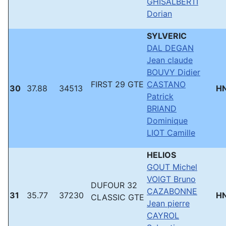
GHISALBERTI
Dorian
SYLVERIC
DAL DEGAN
Jean claude
BOUVY Didier
FIRST 29 GTE
CASTANO
30
37.88
34513
H
Patrick
BRIAND
Dominique
LIOT Camille
HELIOS
GOUT Michel
VOIGT Bruno
DUFOUR 32
CAZABONNE
31
35.77
37230
H
CLASSIC GTE
Jean pierre
CAYROL