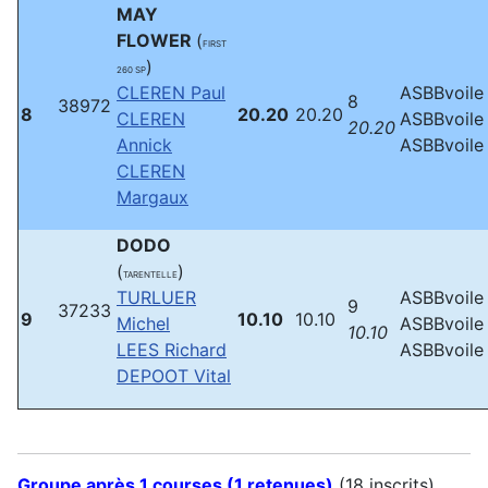
MAY
FLOWER
(
FIRST
)
260 SP
CLEREN Paul
ASBBvoile
8
38972
8
20.20
20.20
CLEREN
ASBBvoile
20.20
Annick
ASBBvoile
CLEREN
Margaux
DODO
(
)
TARENTELLE
TURLUER
ASBBvoile
9
37233
9
10.10
10.10
Michel
ASBBvoile
10.10
LEES Richard
ASBBvoile
DEPOOT Vital
Groupe après 1 courses (1 retenues)
(18 inscrits)