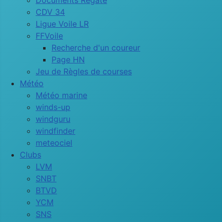
Documents Régate
CDV 34
Ligue Voile LR
FFVoile
Recherche d'un coureur
Page HN
Jeu de Règles de courses
Météo
Météo marine
winds-up
windguru
windfinder
meteociel
Clubs
LVM
SNBT
BTVD
YCM
SNS