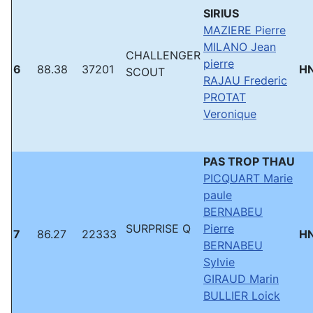
SIRIUS
MAZIERE Pierre
MILANO Jean
CHALLENGER
pierre
6
88.38
37201
H
SCOUT
RAJAU Frederic
PROTAT
Veronique
PAS TROP THAU
PICQUART Marie
paule
BERNABEU
SURPRISE Q
Pierre
7
86.27
22333
H
BERNABEU
Sylvie
GIRAUD Marin
BULLIER Loick