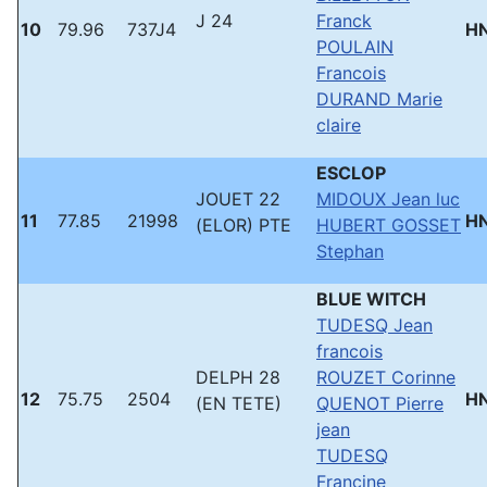
J 24
Franck
10
79.96
737J4
H
POULAIN
Francois
DURAND Marie
claire
ESCLOP
JOUET 22
MIDOUX Jean luc
11
77.85
21998
H
(ELOR) PTE
HUBERT GOSSET
Stephan
BLUE WITCH
TUDESQ Jean
francois
DELPH 28
ROUZET Corinne
12
75.75
2504
H
(EN TETE)
QUENOT Pierre
jean
TUDESQ
Francine