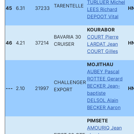
TURLUER Michel
TARENTELLE
45
6.31
37233
H
LEES Richard
DEPOOT Vital
KOURABOR
BAVARIA 30
COURT Pierre
46
4.21
37214
H
CRUISER
LARDAT Jean
COURT Gilles
MOJITHAU
AUBEY Pascal
ROTTEE Gerard
CHALLENGER
BECKER Jean-
---
2.10
21997
H
EXPORT
baptiste
DELSOL Alain
BECKER Aaron
PIMSETE
AMOURIQ Jean