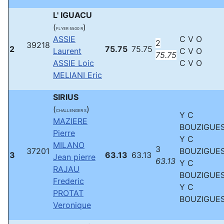
L' IGUACU
(
)
FLYER 5500 R
ASSIE
C V O
2
39218
2
75.75
75.75
Laurent
C V O
75.75
ASSIE Loic
C V O
MELIANI Eric
SIRIUS
(
)
CHALLENGER S
Y C
MAZIERE
BOUZIGUE
Pierre
Y C
MILANO
3
37201
BOUZIGUE
3
63.13
63.13
Jean pierre
63.13
Y C
RAJAU
BOUZIGUE
Frederic
Y C
PROTAT
BOUZIGUE
Veronique