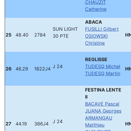
CHAUZIT
Catherine
ABACA
SUN LIGHT
FUSILLI Gilbert
25
48.40
2784
H
30 PTE
OSIOWSKI
Christine
REGLISSE
J 24
TUDESQ Michel
26
46.29
1822J4
H
TUDESQ Martin
FESTINA LENTE
II
BACAVE Pascal
JUANA Georges
ARMANGAU
J 24
27
44.19
386J4
H
Matthieu