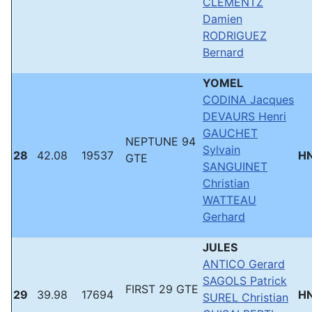
CLEMENTZ
Damien
RODRIGUEZ
Bernard
YOMEL
CODINA Jacques
DEVAURS Henri
GAUCHET
NEPTUNE 94
Sylvain
28
42.08
19537
H
GTE
SANGUINET
Christian
WATTEAU
Gerhard
JULES
ANTICO Gerard
SAGOLS Patrick
FIRST 29 GTE
29
39.98
17694
H
SUREL Christian