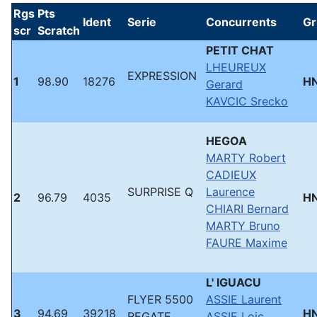
Rgs
Pts
Ident
Serie
Concurrents
Gr
scr
Scratch
PETIT CHAT
LHEUREUX
EXPRESSION
1
98.90
18276
H
Gerard
KAVCIC Srecko
HEGOA
MARTY Robert
CADIEUX
SURPRISE Q
Laurence
2
96.79
4035
H
CHIARI Bernard
MARTY Bruno
FAURE Maxime
L' IGUACU
FLYER 5500
ASSIE Laurent
3
94.69
39218
H
REGATE
ASSIE Loic