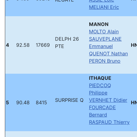
MELIANI Eric
MANON
MOLTO Alain
DELPH 26
SAUVEPLANE
4
92.58
17669
H
PTE
Emmanuel
QUENOT Nathan
PERON Bruno
ITHAQUE
PIEDCOQ
Philippe
SURPRISE Q
VERNHET Didier
5
90.48
8415
H
FOURCADE
Bernard
RASPAUD Thierry