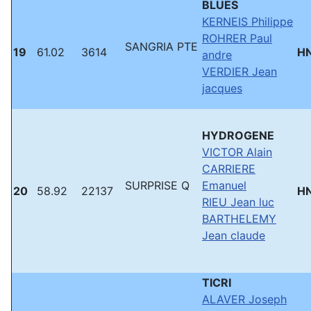
BLUES
KERNEIS Philippe
ROHRER Paul
SANGRIA PTE
19
61.02
3614
H
andre
VERDIER Jean
jacques
HYDROGENE
VICTOR Alain
CARRIERE
SURPRISE Q
Emanuel
20
58.92
22137
H
RIEU Jean luc
BARTHELEMY
Jean claude
TICRI
ALAVER Joseph