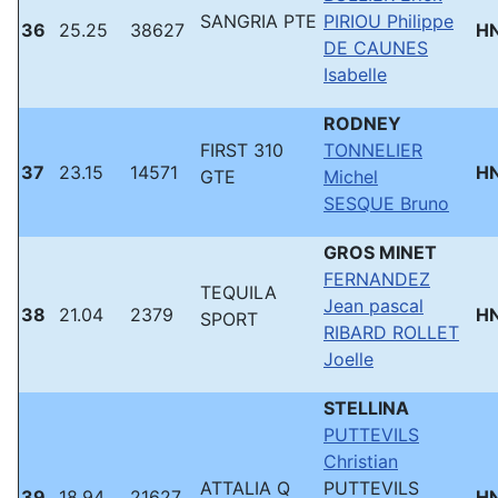
SANGRIA PTE
PIRIOU Philippe
36
25.25
38627
H
DE CAUNES
Isabelle
RODNEY
FIRST 310
TONNELIER
37
23.15
14571
H
GTE
Michel
SESQUE Bruno
GROS MINET
FERNANDEZ
TEQUILA
Jean pascal
38
21.04
2379
H
SPORT
RIBARD ROLLET
Joelle
STELLINA
PUTTEVILS
Christian
ATTALIA Q
PUTTEVILS
39
18.94
21627
H