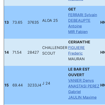
GET
FERRARI Sylvain
ALOA 25
DEBEAUPTE
13
73.65
37635
H
Antoine
MIR Fabien
CERIANTHE
CHALLENGER
FIGUIERE
14
71.54
28427
H
SCOUT
Frederic
MAURAN
LE BAR EST
OUVERT
VANIER Denys
J 24
15
69.44
3233J4
H
ANASTASI PEREZ
Gabriel
JAULIN Maxime