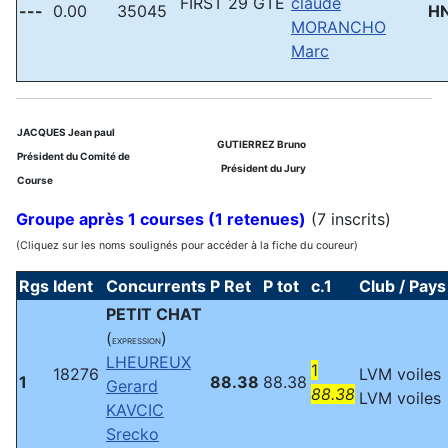
FIRST 29 GTE
claude
---
0.00
35045
H
MORANCHO
Marc
JACQUES Jean paul
GUTIERREZ Bruno
Président du Comité de
Président du Jury
Course
Groupe après 1 courses (1 retenues)
(7 inscrits)
(Cliquez sur les noms soulignés pour accéder à la fiche du coureur)
Rgs
Ident
Concurrents
P Ret
P tot
c.1
Club / Pays
PETIT CHAT
(
)
EXPRESSION
LHEUREUX
1
18276
LVM voiles
1
88.38
88.38
Gerard
88.38
LVM voiles
KAVCIC
Srecko