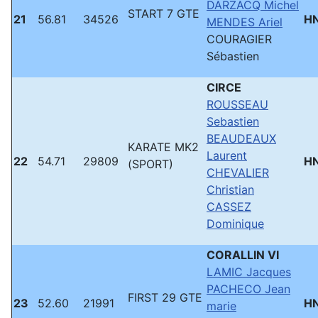
DARZACQ Michel
START 7 GTE
21
56.81
34526
H
MENDES Ariel
COURAGIER
Sébastien
CIRCE
ROUSSEAU
Sebastien
BEAUDEAUX
KARATE MK2
Laurent
22
54.71
29809
H
(SPORT)
CHEVALIER
Christian
CASSEZ
Dominique
CORALLIN VI
LAMIC Jacques
PACHECO Jean
FIRST 29 GTE
23
52.60
21991
H
marie