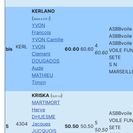
KERLANO
(
)
AQUILA GTE (
YVON
ASBBvoile
Francois
ASBBvoile
YVON Camille
ASBBvoile
4
KERL
YVON
bis
60.60
60.60
VOILE FU
60.60
Clement
SETE
DOUGADOS
S N
Aude
MARSEILL
MATHIEU
Timon
KRISKA
(
)
SUD 24
MARTIMORT
Herve
ASBBvoile
DHUESME
VOILE FU
5
4304
Jacques
5
50.50
50.50
SETE
50.50
JUCQUOIS