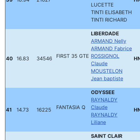
LUCETTE
TINTI ELISABETH
TINTI RICHARD
LIBERDADE
ARMAND Nelly
ARMAND Fabrice
FIRST 35 GTE
ROSSIGNOL
40
16.83
34546
H
Claude
MOUSTELON
Jean baptiste
ODYSSEE
RAYNALDY
FANTASIA Q
Claude
41
14.73
16225
H
RAYNALDY
Liliane
SAINT CLAIR