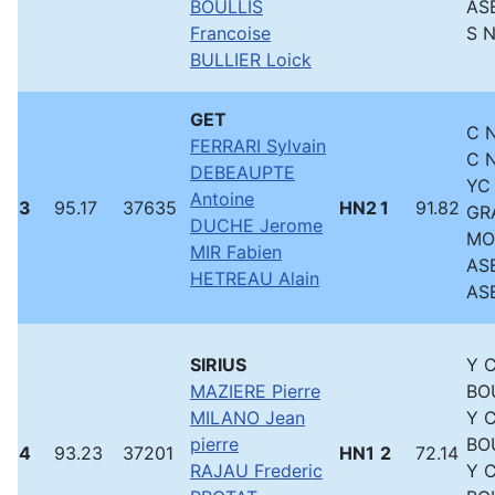
BOULLIS
ASB
Francoise
S 
BULLIER Loick
GET
C N
FERRARI Sylvain
C N
DEBEAUPTE
YC
Antoine
3
95.17
37635
HN2
1
91.82
GR
DUCHE Jerome
MO
MIR Fabien
ASB
HETREAU Alain
ASB
SIRIUS
Y 
MAZIERE Pierre
BO
MILANO Jean
Y 
pierre
BO
4
93.23
37201
HN1
2
72.14
RAJAU Frederic
Y 