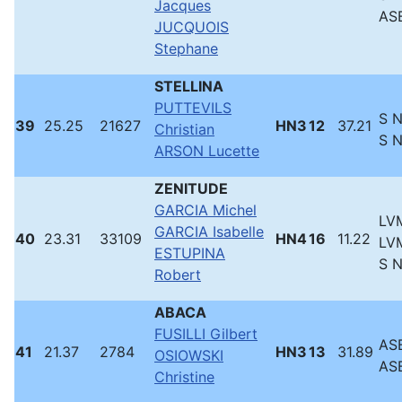
Jacques
ASB
JUCQUOIS
Stephane
STELLINA
PUTTEVILS
S 
39
25.25
21627
HN3
12
37.21
Christian
S 
ARSON Lucette
ZENITUDE
GARCIA Michel
LVM
GARCIA Isabelle
40
23.31
33109
HN4
16
11.22
LVM
ESTUPINA
S 
Robert
ABACA
FUSILLI Gilbert
ASB
41
21.37
2784
HN3
13
31.89
OSIOWSKI
ASB
Christine