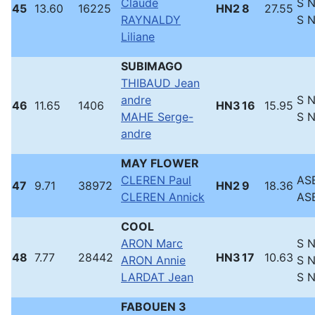
Claude
S 
45
13.60
16225
HN2
8
27.55
RAYNALDY
S 
Liliane
SUBIMAGO
THIBAUD Jean
andre
S 
46
11.65
1406
HN3
16
15.95
MAHE Serge-
S 
andre
MAY FLOWER
CLEREN Paul
ASB
47
9.71
38972
HN2
9
18.36
CLEREN Annick
ASB
COOL
ARON Marc
S 
48
7.77
28442
HN3
17
10.63
ARON Annie
S 
LARDAT Jean
S 
FABOUEN 3