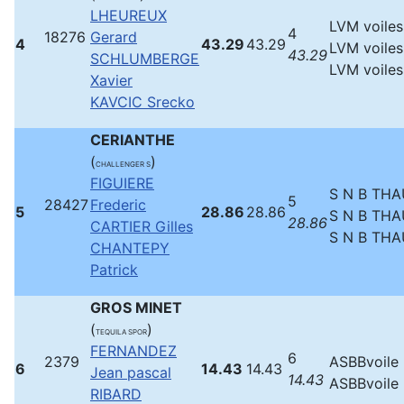
LHEUREUX
LVM voiles
4
18276
Gerard
4
43.29
43.29
LVM voiles
43.29
SCHLUMBERGE
LVM voiles
Xavier
KAVCIC Srecko
CERIANTHE
(
)
CHALLENGER S
FIGUIERE
S N B THA
5
28427
Frederic
5
28.86
28.86
S N B THA
28.86
CARTIER Gilles
S N B THA
CHANTEPY
Patrick
GROS MINET
(
)
TEQUILA SPOR
FERNANDEZ
6
2379
ASBBvoile
6
14.43
14.43
Jean pascal
14.43
ASBBvoile
RIBARD