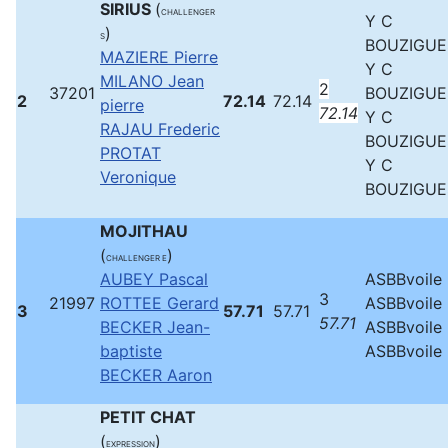
SIRIUS
(
CHALLENGER
Y C
)
S
BOUZIGUE
MAZIERE Pierre
Y C
MILANO Jean
2
37201
BOUZIGUE
2
72.14
72.14
pierre
72.14
Y C
RAJAU Frederic
BOUZIGUE
PROTAT
Y C
Veronique
BOUZIGUE
MOJITHAU
(
)
CHALLENGER E
AUBEY Pascal
ASBBvoile
3
21997
ROTTEE Gerard
ASBBvoile
3
57.71
57.71
57.71
BECKER Jean-
ASBBvoile
baptiste
ASBBvoile
BECKER Aaron
PETIT CHAT
(
)
EXPRESSION