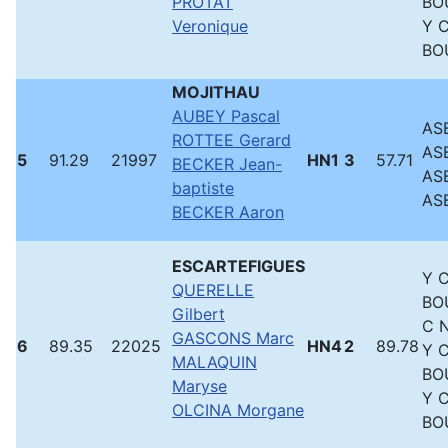
PROTAT
BO
Veronique
Y 
BO
MOJITHAU
AUBEY Pascal
ASB
ROTTEE Gerard
ASB
5
91.29
21997
HN1
3
57.71
BECKER Jean-
ASB
baptiste
ASB
BECKER Aaron
ESCARTEFIGUES
Y 
QUERELLE
BO
Gilbert
C N
GASCONS Marc
6
89.35
22025
HN4
2
89.78
Y 
MALAQUIN
BO
Maryse
Y 
OLCINA Morgane
BO