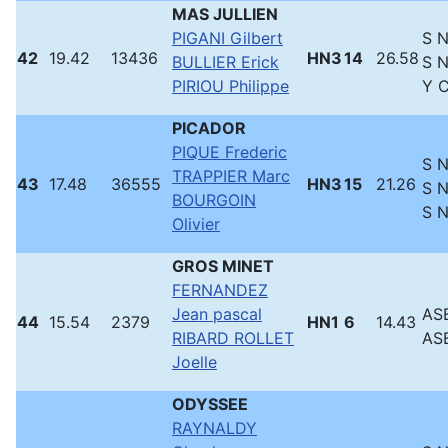
MAS JULLIEN
PIGANI Gilbert
S 
42
19.42
13436
HN3
14
26.58
BULLIER Erick
S 
PIRIOU Philippe
Y 
PICADOR
PIQUE Frederic
S 
TRAPPIER Marc
43
17.48
36555
HN3
15
21.26
S 
BOURGOIN
S 
Olivier
GROS MINET
FERNANDEZ
Jean pascal
ASB
44
15.54
2379
HN1
6
14.43
RIBARD ROLLET
ASB
Joelle
ODYSSEE
RAYNALDY