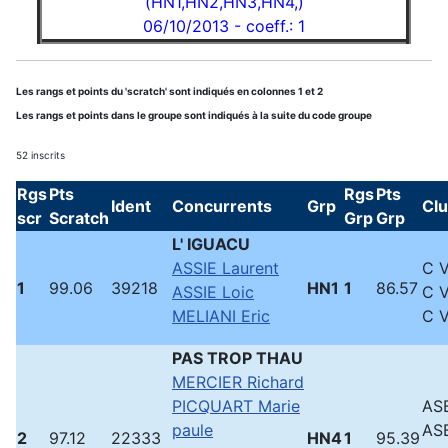
(HN1,HN2,HN3,HN4,)
06/10/2013 - coeff.: 1
Les rangs et points du 'scratch' sont indiqués en colonnes 1 et 2
Les rangs et points dans le groupe sont indiqués à la suite du code groupe
52 inscrits
Rgs
Pts
Rgs
Pts
Ident
Concurrents
Grp
Cl
scr
Scratch
Grp
Grp
L' IGUACU
ASSIE Laurent
C 
1
99.06
39218
HN1
1
86.57
ASSIE Loic
C 
MELIANI Eric
C 
PAS TROP THAU
MERCIER Richard
PICQUART Marie
ASB
paule
ASB
2
97.12
22333
HN4
1
95.39