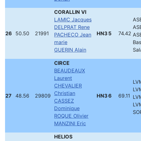
CORALLIN VI
LAMIC Jacques
ASB
DELPRAT Rene
ASB
26
50.50
21991
HN3
5
74.42
PACHECO Jean
ASB
marie
Bas
GUERIN Alain
Sa
CIRCE
BEAUDEAUX
Laurent
LVM
CHEVALIER
LVM
Christian
27
48.56
29809
HN3
6
69.11
LVM
CASSEZ
LVM
Dominique
SO
ROQUE Olivier
MANZINI Eric
HELIOS