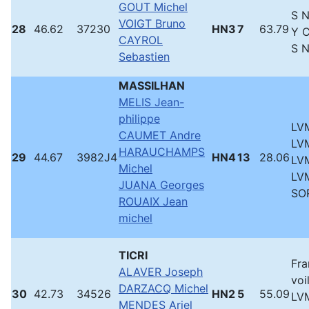
GOUT Michel
S 
VOIGT Bruno
28
46.62
37230
HN3
7
63.79
Y 
CAYROL
S 
Sebastien
MASSILHAN
MELIS Jean-
philippe
LVM
CAUMET Andre
LVM
HARAUCHAMPS
29
44.67
3982J4
HN4
13
28.06
LVM
Michel
LVM
JUANA Georges
SO
ROUAIX Jean
michel
TICRI
Fra
ALAVER Joseph
voi
DARZACQ Michel
30
42.73
34526
HN2
5
55.09
LVM
MENDES Ariel