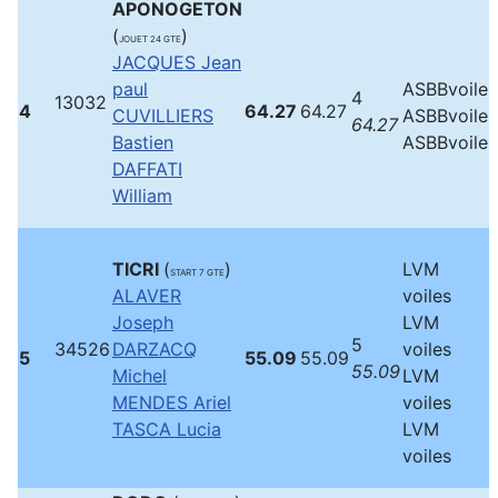
APONOGETON
(
)
JOUET 24 GTE
JACQUES Jean
paul
ASBBvoile
4
13032
4
64.27
64.27
CUVILLIERS
ASBBvoile
64.27
Bastien
ASBBvoile
DAFFATI
William
TICRI
(
)
LVM
START 7 GTE
ALAVER
voiles
Joseph
LVM
5
34526
DARZACQ
voiles
5
55.09
55.09
55.09
Michel
LVM
MENDES Ariel
voiles
TASCA Lucia
LVM
voiles