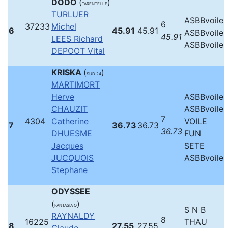
DODO
(
)
TARENTELLE
TURLUER
ASBBvoile
6
37233
Michel
6
45.91
45.91
ASBBvoile
45.91
LEES Richard
ASBBvoile
DEPOOT Vital
KRISKA
(
)
SUD 24
MARTIMORT
Herve
ASBBvoile
CHAUZIT
ASBBvoile
7
4304
Catherine
VOILE
7
36.73
36.73
36.73
DHUESME
FUN
Jacques
SETE
JUCQUOIS
ASBBvoile
Stephane
ODYSSEE
(
)
FANTASIA Q
S N B
RAYNALDY
8
16225
THAU
8
27.55
27.55