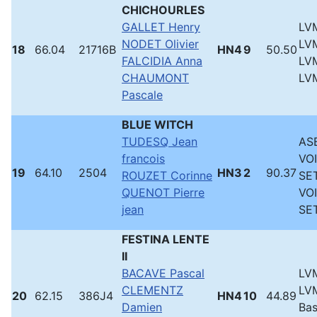
CHICHOURLES
GALLET Henry
LVM
NODET Olivier
LVM
18
66.04
21716B
HN4
9
50.50
FALCIDIA Anna
LVM
CHAUMONT
LVM
Pascale
BLUE WITCH
TUDESQ Jean
ASB
francois
VO
19
64.10
2504
HN3
2
90.37
ROUZET Corinne
SE
QUENOT Pierre
VO
jean
SE
FESTINA LENTE
II
BACAVE Pascal
LVM
CLEMENTZ
LVM
20
62.15
386J4
HN4
10
44.89
Damien
Bas