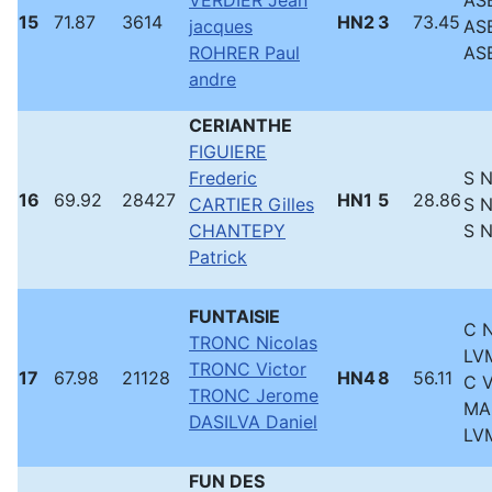
VERDIER Jean
ASB
15
71.87
3614
HN2
3
73.45
jacques
ASB
ROHRER Paul
ASB
andre
CERIANTHE
FIGUIERE
Frederic
S 
16
69.92
28427
HN1
5
28.86
CARTIER Gilles
S 
CHANTEPY
S 
Patrick
FUNTAISIE
C N
TRONC Nicolas
LVM
TRONC Victor
17
67.98
21128
HN4
8
56.11
C 
TRONC Jerome
MA
DASILVA Daniel
LVM
FUN DES