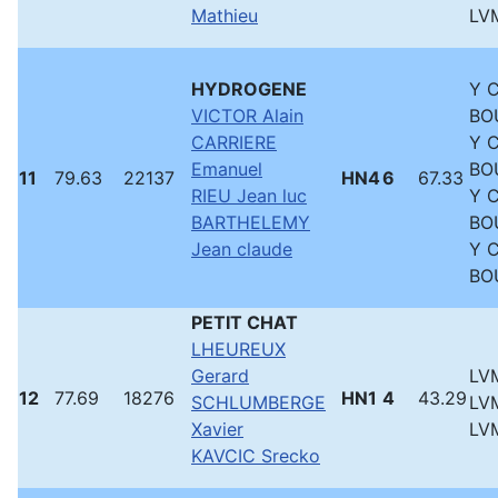
Mathieu
LVM
HYDROGENE
Y 
VICTOR Alain
BO
CARRIERE
Y 
Emanuel
BO
11
79.63
22137
HN4
6
67.33
RIEU Jean luc
Y 
BARTHELEMY
BO
Jean claude
Y 
BO
PETIT CHAT
LHEUREUX
Gerard
LVM
12
77.69
18276
HN1
4
43.29
SCHLUMBERGE
LVM
Xavier
LVM
KAVCIC Srecko