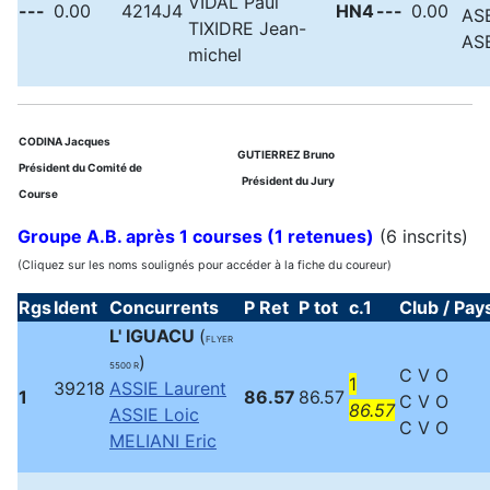
VIDAL Paul
---
0.00
4214J4
HN4
---
0.00
ASB
TIXIDRE Jean-
ASB
michel
CODINA Jacques
GUTIERREZ Bruno
Président du Comité de
Président du Jury
Course
Groupe A.B. après 1 courses (1 retenues)
(6 inscrits)
(Cliquez sur les noms soulignés pour accéder à la fiche du coureur)
Rgs
Ident
Concurrents
P Ret
P tot
c.1
Club / Pay
L' IGUACU
(
FLYER
)
5500 R
C V O
1
39218
ASSIE Laurent
1
86.57
86.57
C V O
86.57
ASSIE Loic
C V O
MELIANI Eric