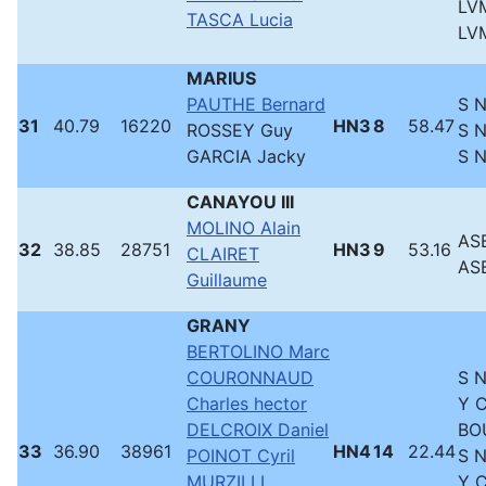
LVM
TASCA Lucia
LVM
MARIUS
PAUTHE Bernard
S 
31
40.79
16220
HN3
8
58.47
ROSSEY Guy
S 
GARCIA Jacky
S 
CANAYOU III
MOLINO Alain
ASB
32
38.85
28751
HN3
9
53.16
CLAIRET
ASB
Guillaume
GRANY
BERTOLINO Marc
COURONNAUD
S 
Charles hector
Y 
DELCROIX Daniel
BO
33
36.90
38961
HN4
14
22.44
POINOT Cyril
S 
MURZILLI
Y 