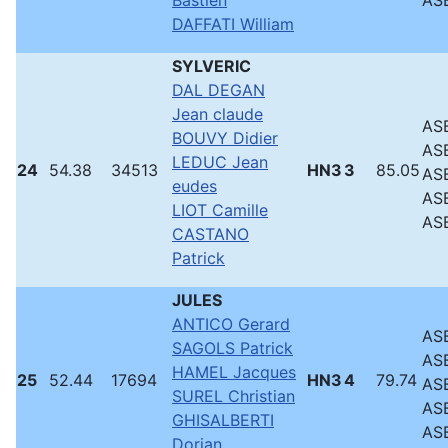
Bastien
ASB
DAFFATI William
SYLVERIC
DAL DEGAN
Jean claude
ASB
BOUVY Didier
ASB
LEDUC Jean
24
54.38
34513
HN3
3
85.05
ASB
eudes
ASB
LIOT Camille
ASB
CASTANO
Patrick
JULES
ANTICO Gerard
ASB
SAGOLS Patrick
ASB
HAMEL Jacques
25
52.44
17694
HN3
4
79.74
ASB
SUREL Christian
ASB
GHISALBERTI
ASB
Dorian