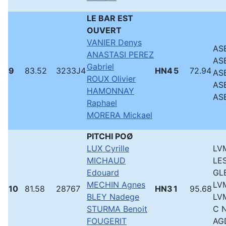
LE BAR EST
OUVERT
VANIER Denys
ASB
ANASTASI PEREZ
ASB
Gabriel
9
83.52
3233J4
HN4
5
72.94
ASB
ROUX Olivier
ASB
HAMONNAY
ASB
Raphael
MORERA Mickael
PITCHI POØ
LUX Cyrille
LVM
MICHAUD
LE
Edouard
GL
MECHIN Agnes
LVM
10
81.58
28767
HN3
1
95.68
BLEY Nadege
LVM
STURMA Benoit
C 
FOUGERIT
AG