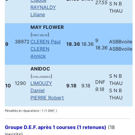
Claude
27.55
S N B
RAYNALDY
THAU
Liliane
MAY FLOWER
(
)
FIRST 260 SP
9
38972
CLEREN Paul
ASBBvoile
9
18.36
18.36
18.36
CLEREN
ASBBvoile
Annick
ANIDOC
(
)
S N B
CHALLENGER E
DNF
1290
LIMOUZY
THAU
10
9.18
9.18
9.18
Daniel
S N B
PIERRE Robert
THAU
Pénalités et réparations : 1 (1 DNF; )
Groupe D.E.F. après 1 courses (1 retenues)
(18
inscrits)