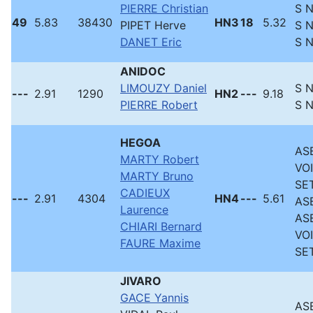
PIERRE Christian
S 
49
5.83
38430
HN3
18
5.32
PIPET Herve
S 
DANET Eric
S 
ANIDOC
LIMOUZY Daniel
S 
---
2.91
1290
HN2
---
9.18
PIERRE Robert
S 
HEGOA
ASB
MARTY Robert
VO
MARTY Bruno
SE
CADIEUX
---
2.91
4304
HN4
---
5.61
ASB
Laurence
ASB
CHIARI Bernard
VO
FAURE Maxime
SE
JIVARO
GACE Yannis
ASB