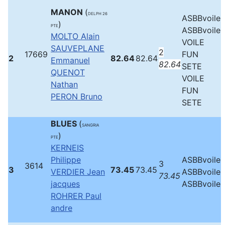
MANON
(
DELPH 26
ASBBvoile
)
PTE
ASBBvoile
MOLTO Alain
VOILE
SAUVEPLANE
2
17669
FUN
2
82.64
82.64
Emmanuel
82.64
SETE
QUENOT
VOILE
Nathan
FUN
PERON Bruno
SETE
BLUES
(
SANGRIA
)
PTE
KERNEIS
Philippe
ASBBvoile
3
3614
3
73.45
73.45
VERDIER Jean
ASBBvoile
73.45
jacques
ASBBvoile
ROHRER Paul
andre