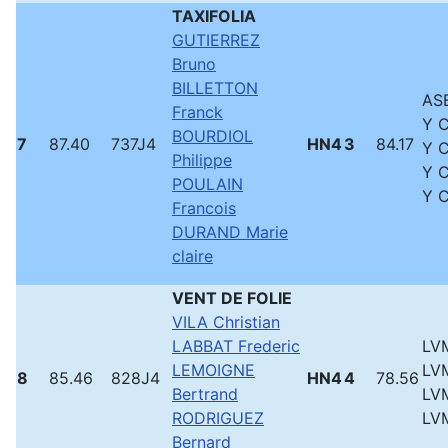
TAXIFOLIA
GUTIERREZ
Bruno
BILLETTON
ASB
Franck
Y 
BOURDIOL
7
87.40
737J4
HN4
3
84.17
Y 
Philippe
Y 
POULAIN
Y 
Francois
DURAND Marie
claire
VENT DE FOLIE
VILA Christian
LABBAT Frederic
LVM
LEMOIGNE
LVM
8
85.46
828J4
HN4
4
78.56
Bertrand
LVM
RODRIGUEZ
LVM
Bernard