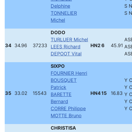
Delphine
S 
TONNELIER
S 
Michel
DODO
TURLUER Michel
ASB
34
34.96
37233
HN2
6
45.91
LEES Richard
ASB
DEPOOT Vital
ASB
SIXPO
FOURNIER Henri
BOUSQUET
Y 
Patrick
Y 
35
33.02
15543
HN4
15
16.83
BARETTE
Y 
Bernard
Y 
CORRE Philippe
Y 
MOTTE Bruno
CHRISTISA