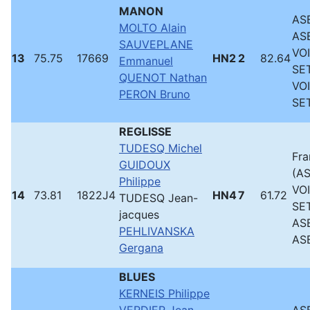
MANON
ASB
MOLTO Alain
ASB
SAUVEPLANE
VO
13
75.75
17669
HN2
2
82.64
Emmanuel
SE
QUENOT Nathan
VO
PERON Bruno
SE
REGLISSE
TUDESQ Michel
Fra
GUIDOUX
(AS
Philippe
VO
14
73.81
1822J4
HN4
7
61.72
TUDESQ Jean-
SE
jacques
ASB
PEHLIVANSKA
ASB
Gergana
BLUES
KERNEIS Philippe