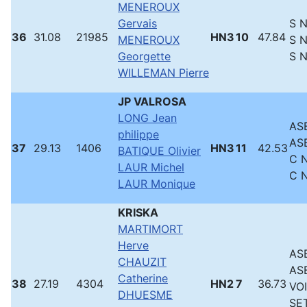
MENEROUX
Gervais
S 
36
31.08
21985
HN3
10
47.84
MENEROUX
S 
Georgette
S 
WILLEMAN Pierre
JP VALROSA
LONG Jean
ASB
philippe
ASB
37
29.13
1406
HN3
11
42.53
BATIQUE Olivier
C N
LAUR Michel
C N
LAUR Monique
KRISKA
MARTIMORT
Herve
ASB
CHAUZIT
ASB
Catherine
38
27.19
4304
HN2
7
36.73
VO
DHUESME
SE