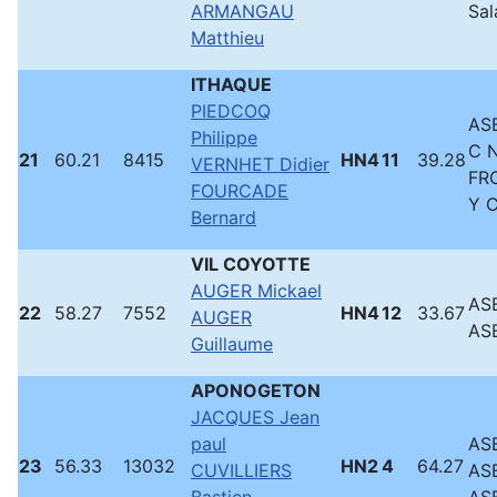
ARMANGAU
Sa
Matthieu
ITHAQUE
PIEDCOQ
ASB
Philippe
C 
21
60.21
8415
HN4
11
39.28
VERNHET Didier
FR
FOURCADE
Y 
Bernard
VIL COYOTTE
AUGER Mickael
ASB
22
58.27
7552
HN4
12
33.67
AUGER
ASB
Guillaume
APONOGETON
JACQUES Jean
paul
ASB
23
56.33
13032
HN2
4
64.27
CUVILLIERS
ASB