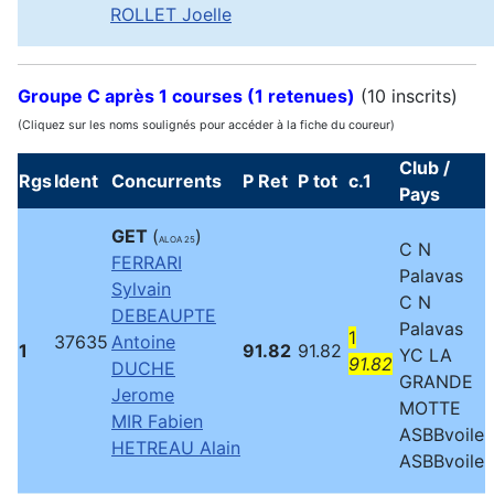
ROLLET Joelle
Groupe C après 1 courses (1 retenues)
(10 inscrits)
(Cliquez sur les noms soulignés pour accéder à la fiche du coureur)
Club /
Rgs
Ident
Concurrents
P Ret
P tot
c.1
Pays
GET
(
)
ALOA 25
C N
FERRARI
Palavas
Sylvain
C N
DEBEAUPTE
Palavas
1
37635
Antoine
1
91.82
91.82
YC LA
91.82
DUCHE
GRANDE
Jerome
MOTTE
MIR Fabien
ASBBvoile
HETREAU Alain
ASBBvoile