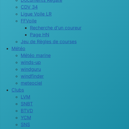
Documents Régate
CDV 34
Ligue Voile LR
FFVoile
Recherche d'un coureur
Page HN
Jeu de Règles de courses
Météo
Météo marine
winds-up
windguru
windfinder
meteociel
Clubs
LVM
SNBT
BTVD
YCM
SNS