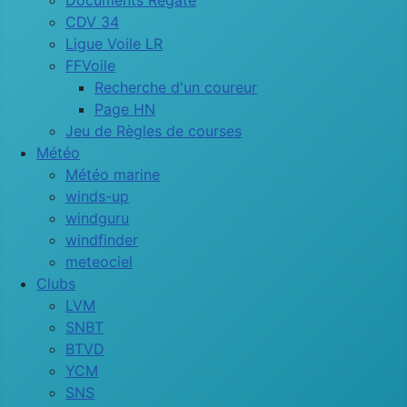
Documents Régate
CDV 34
Ligue Voile LR
FFVoile
Recherche d'un coureur
Page HN
Jeu de Règles de courses
Météo
Météo marine
winds-up
windguru
windfinder
meteociel
Clubs
LVM
SNBT
BTVD
YCM
SNS