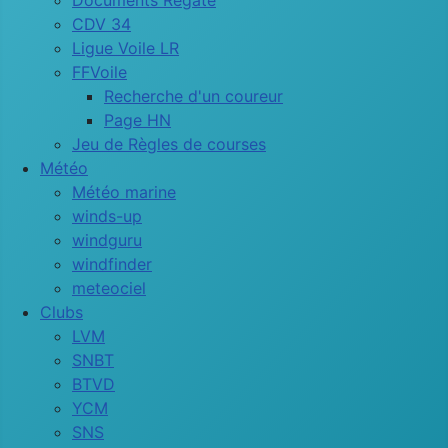
Documents Régate
CDV 34
Ligue Voile LR
FFVoile
Recherche d'un coureur
Page HN
Jeu de Règles de courses
Météo
Météo marine
winds-up
windguru
windfinder
meteociel
Clubs
LVM
SNBT
BTVD
YCM
SNS