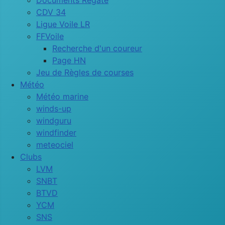
Documents Régate
CDV 34
Ligue Voile LR
FFVoile
Recherche d'un coureur
Page HN
Jeu de Règles de courses
Météo
Météo marine
winds-up
windguru
windfinder
meteociel
Clubs
LVM
SNBT
BTVD
YCM
SNS