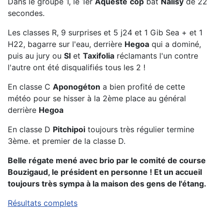
Dans le groupe 1, le 1er
Aqueste
cop
bat
Nalisy
de 22
secondes.
Les classes R, 9 surprises et 5 j24 et 1 Gib Sea + et 1
H22, bagarre sur l'eau, derrière
Hegoa
qui a dominé,
puis au jury ou
SI
et
Taxifolia
réclamants l'un contre
l'autre ont été disqualifiés tous les 2 !
En classe C
Aponogéton
a bien profité de cette
météo pour se hisser à la 2ème place au général
derrière
Hegoa
En classe D
Pitchipoi
toujours très régulier termine
3ème. et premier de la classe D.
Belle régate mené avec brio par le comité de course
Bouzigaud, le président en personne ! Et un accueil
toujours très sympa à la maison des gens de l'étang.
Résultats complets