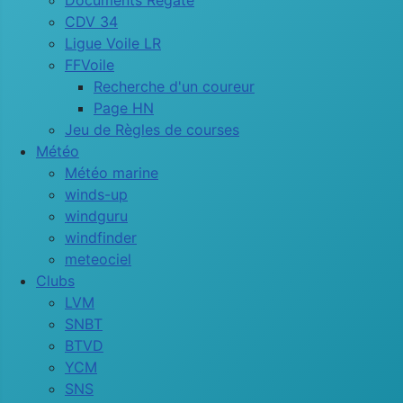
Documents Régate
CDV 34
Ligue Voile LR
FFVoile
Recherche d'un coureur
Page HN
Jeu de Règles de courses
Météo
Météo marine
winds-up
windguru
windfinder
meteociel
Clubs
LVM
SNBT
BTVD
YCM
SNS