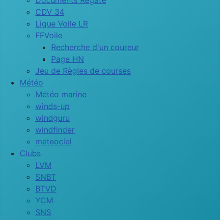
Documents Régate
CDV 34
Ligue Voile LR
FFVoile
Recherche d'un coureur
Page HN
Jeu de Règles de courses
Météo
Météo marine
winds-up
windguru
windfinder
meteociel
Clubs
LVM
SNBT
BTVD
YCM
SNS