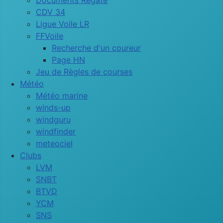
Documents Régate
CDV 34
Ligue Voile LR
FFVoile
Recherche d'un coureur
Page HN
Jeu de Règles de courses
Météo
Météo marine
winds-up
windguru
windfinder
meteociel
Clubs
LVM
SNBT
BTVD
YCM
SNS