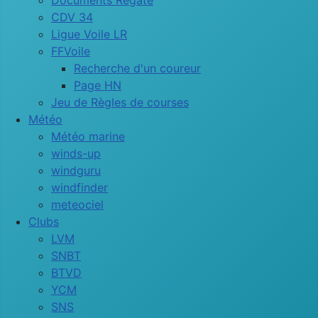
Documents Régate
CDV 34
Ligue Voile LR
FFVoile
Recherche d'un coureur
Page HN
Jeu de Règles de courses
Météo
Météo marine
winds-up
windguru
windfinder
meteociel
Clubs
LVM
SNBT
BTVD
YCM
SNS