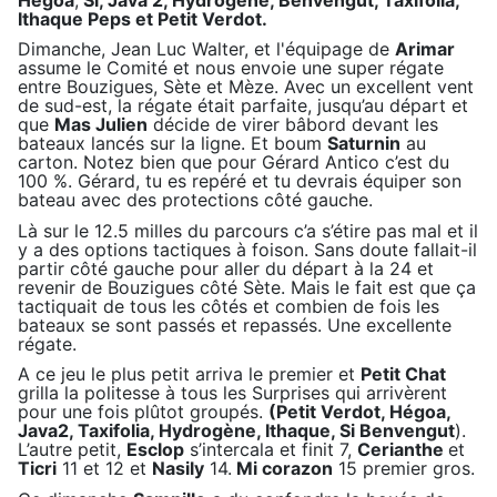
Ithaque Peps et Petit Verdot.
Dimanche, Jean Luc Walter, et l'équipage de
Arimar
assume le Comité et nous envoie une super régate
entre Bouzigues, Sète et Mèze. Avec un excellent vent
de sud-est, la régate était parfaite, jusqu’au départ et
que
Mas Julien
décide de virer bâbord devant les
bateaux lancés sur la ligne. Et boum
Saturnin
au
carton. Notez bien que pour Gérard Antico c’est du
100 %. Gérard, tu es repéré et tu devrais équiper son
bateau avec des protections côté gauche.
Là sur le 12.5 milles du parcours c’a s’étire pas mal et il
y a des options tactiques à foison. Sans doute fallait-il
partir côté gauche pour aller du départ à la 24 et
revenir de Bouzigues côté Sète. Mais le fait est que ça
tactiquait de tous les côtés et combien de fois les
bateaux se sont passés et repassés. Une excellente
régate.
A ce jeu le plus petit arriva le premier et
Petit Chat
grilla la politesse à tous les Surprises qui arrivèrent
pour une fois plûtot groupés.
(Petit Verdot, Hégoa,
Java2, Taxifolia, Hydrogène, Ithaque, Si Benvengut
).
L’autre petit,
Esclop
s’intercala et finit 7,
Cerianthe
et
Ticri
11 et 12 et
Nasily
14.
Mi corazon
15 premier gros.