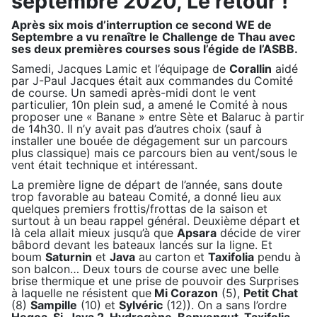
septembre 2020, Le retour !
Après six mois d’interruption ce second WE de
Septembre a vu renaître le Challenge de Thau avec
ses deux premières courses sous l’égide de l’ASBB.
Samedi, Jacques Lamic et l’équipage de
Corallin
aidé
par J-Paul Jacques était aux commandes du Comité
de course. Un samedi après-midi dont le vent
particulier, 10n plein sud, a amené le Comité à nous
proposer une « Banane » entre Sète et Balaruc à partir
de 14h30. Il n’y avait pas d’autres choix (sauf à
installer une bouée de dégagement sur un parcours
plus classique) mais ce parcours bien au vent/sous le
vent était technique et intéressant.
La première ligne de départ de l’année, sans doute
trop favorable au bateau Comité, a donné lieu aux
quelques premiers frottis/frottas de la saison et
surtout à un beau rappel général. Deuxième départ et
là cela allait mieux jusqu’à que
Apsara
décide de virer
bâbord devant les bateaux lancés sur la ligne. Et
boum
Saturnin
et
Java
au carton et
Taxifolia
pendu à
son balcon… Deux tours de course avec une belle
brise thermique et une prise de pouvoir des Surprises
à laquelle ne résistent que
Mi Corazon
(5),
Petit Chat
(8)
Sampille
(10) et
Sylvéric
(12)). On a sans l’ordre
Hegoa
,
Si, Java 2, Hydrogène, Benvengut, Taxifolia,