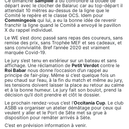
Ce dimanche
Sampille
a du confondre la bouée de
départ avec le clocher de Balaruc car au top-départ il
attendait 10 mètres au-dessus de la ligne que le
Comité le repère et le classe OCS. Idem pour
Commingeois
qui lui, a eu la bonne idée de revenir
franchir la ligne quand le Comité a envoyé le pavillon
X du rappel individuel.
Le WE s’est donc passé sans repas des coureurs, sans
remise des prix, sans Trophée MEF et ses cadeaux, et
sans convivialité. Bref l’année 2020 est vraiment
marquée Covid-19.
Le jury s’est tenu en extérieur sur un bateau et sans
affichage. Une réclamation de
Petit Verdot
contre le
Roi Babar
nous donne l’occasion d’un rappel au
principe de fair-play. Même si c’est quelque fois un
peu chaud sur l’eau, à la fin du match et même au jury,
les tensions doivent laisser la place au retour au calme
et à la bonne humeur. Le jury fait son boulot, prend la
décision qu’il doit prendre et clôt le dossier.
Le prochain rendez-vous c’est l’
Occitania Cup
. Le club
ASBB va organiser un atelier démâtage pour ceux qui
veulent y aller et le Port de Sête met sa grue à
disposition pour remâter arrivés à Sète.
C’est en prévision information à venir.