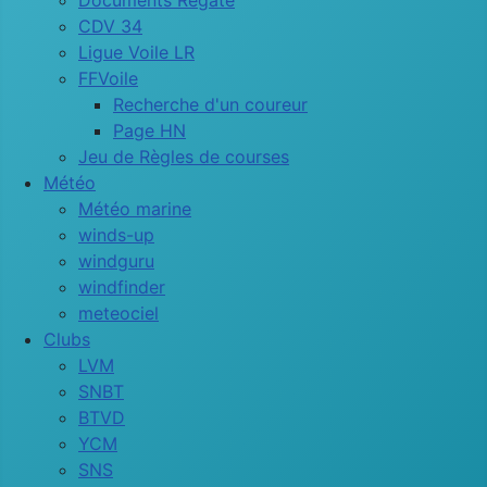
Documents Régate
CDV 34
Ligue Voile LR
FFVoile
Recherche d'un coureur
Page HN
Jeu de Règles de courses
Météo
Météo marine
winds-up
windguru
windfinder
meteociel
Clubs
LVM
SNBT
BTVD
YCM
SNS