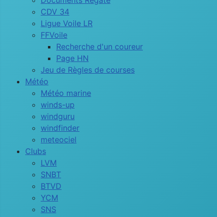
Documents Régate
CDV 34
Ligue Voile LR
FFVoile
Recherche d'un coureur
Page HN
Jeu de Règles de courses
Météo
Météo marine
winds-up
windguru
windfinder
meteociel
Clubs
LVM
SNBT
BTVD
YCM
SNS