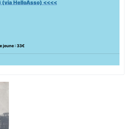
 (via HelloAsso) <<<<
e jeune : 33€